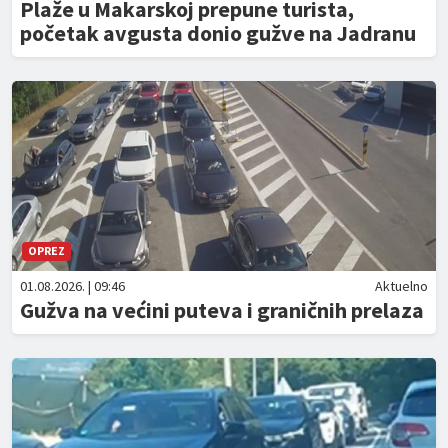
Plaže u Makarskoj prepune turista,
početak avgusta donio gužve na Jadranu
OPREZ
01.08.2026. | 09:46
Aktuelno
Gužva na većini puteva i graničnih prelaza