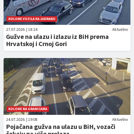
KOLONE VOZILA KA JADRANU
27.07.2026. | 18:24
Aktuelno
Gužve na ulazu i izlazu iz BiH prema
Hrvatskoj i Crnoj Gori
KOLONE NA GRANICAMA
24.07.2026. | 19:08
Aktuelno
Pojačana gužva na ulazu u BiH, vozači
čekaju na više prelaza