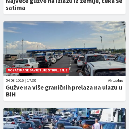
Najveće gužve na izlazu iz zemlje, čeka se
satima
VOZAČIMA SE SAVJETUJE STRPLJENJE
04.08.2026. | 17:30
Aktuelno
Gužve na više graničnih prelaza na ulazu u
BiH