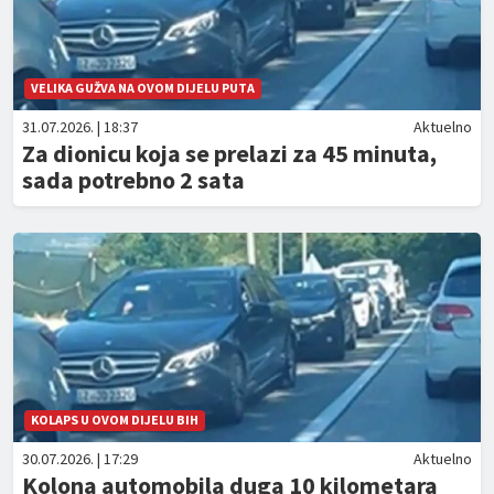
VELIKA GUŽVA NA OVOM DIJELU PUTA
31.07.2026. | 18:37
Aktuelno
Za dionicu koja se prelazi za 45 minuta,
sada potrebno 2 sata
KOLAPS U OVOM DIJELU BIH
30.07.2026. | 17:29
Aktuelno
Kolona automobila duga 10 kilometara