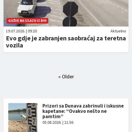
GUŽVE NA IZLAZU IZ BIH
19.07.2026. | 09:20
Aktuelno
Evo gdje je zabranjen saobraćaj za teretna
vozila
« Older
Prizori sa Dunava zabrinuli i iskusne
kapetane: “Ovakvo nešto ne
pamtim”
05.08.2026. | 21:56