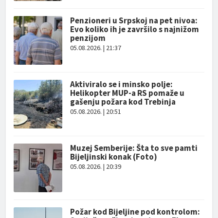
Penzioneri u Srpskoj na pet nivoa:
Evo koliko ih je završilo s najnižom
penzijom
05.08.2026. | 21:37
Aktiviralo se i minsko polje:
Helikopter MUP-a RS pomaže u
gašenju požara kod Trebinja
05.08.2026. | 20:51
Muzej Semberije: Šta to sve pamti
Bijeljinski konak (Foto)
05.08.2026. | 20:39
Požar kod Bijeljine pod kontrolom: