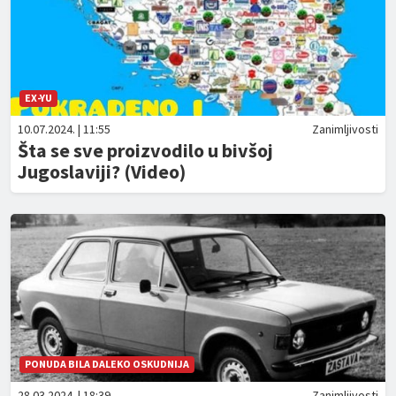
EX-YU
10.07.2024. | 11:55
Zanimljivosti
Šta se sve proizvodilo u bivšoj
Jugoslaviji? (Video)
PONUDA BILA DALEKO OSKUDNIJA
28.03.2024. | 18:39
Zanimljivosti