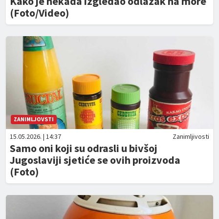
Kako je nekada izgledao odlazak na more
(Foto/Video)
ZANIMLJOVSTI
15.05.2026. | 14:37
Zanimljivosti
Samo oni koji su odrasli u bivšoj
Jugoslaviji sjetiće se ovih proizvoda
(Foto)