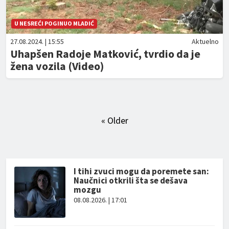
U NESREĆI POGINUO MLADIĆ
27.08.2024. | 15:55
Aktuelno
Uhapšen Radoje Matković, tvrdio da je
žena vozila (Video)
« Older
I tihi zvuci mogu da poremete san:
Naučnici otkrili šta se dešava
mozgu
08.08.2026. | 17:01