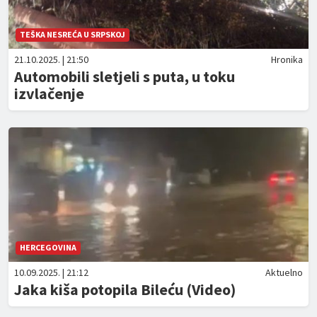
TEŠKA NESREĆA U SRPSKOJ
21.10.2025. | 21:50
Hronika
Automobili sletjeli s puta, u toku
izvlačenje
HERCEGOVINA
10.09.2025. | 21:12
Aktuelno
Jaka kiša potopila Bileću (Video)