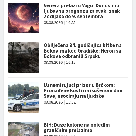
Venera prelazi u Vagu: Donosimo
ljubavnu prognozu za svaki znak
Zodijaka do 9. septembra
08.08.2026. | 16:55
Obilježena 34. godišnjica bitke na
Bokovima kod Gradiške: Heroji sa
Bokova odbranili Srpsku
08.08.2026. | 16:15
Uznemirujući prizor u Brčkom:
Pronađene kosti na isušenom dnu
Save, asociraju na ljudske
08.08.2026. | 15:52
BiH: Duge kolone na pojedim
graničnim prelazima