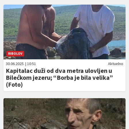
RIBOLOV
30.06.2025. | 10:51
Aktuelno
Kapitalac duži od dva metra ulovljen u
Bilećkom jezeru; “Borba je bila velika”
(Foto)