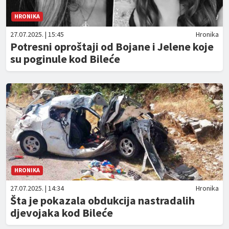
HRONIKA
27.07.2025. | 15:45
Hronika
Potresni oproštaji od Bojane i Jelene koje
su poginule kod Bileće
HRONIKA
27.07.2025. | 14:34
Hronika
Šta je pokazala obdukcija nastradalih
djevojaka kod Bileće