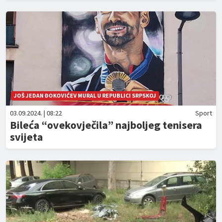
JOŠ JEDAN ĐOKOVIĆEV MURAL U REPUBLICI SRPSKOJ
03.09.2024. | 08:22
Sport
Bileća “ovekovječila” najboljeg tenisera
svijeta