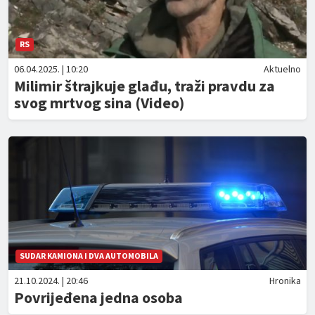
RS
06.04.2025. | 10:20
Aktuelno
Milimir štrajkuje glađu, traži pravdu za
svog mrtvog sina (Video)
SUDAR KAMIONA I DVA AUTOMOBILA
21.10.2024. | 20:46
Hronika
Povrijeđena jedna osoba