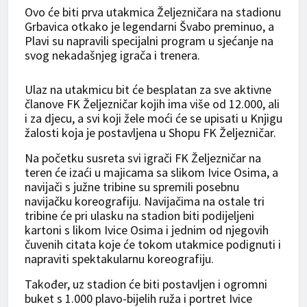
Ovo će biti prva utakmica Željezničara na stadionu
Grbavica otkako je legendarni Švabo preminuo, a
Plavi su napravili specijalni program u sjećanje na
svog nekadašnjeg igrača i trenera.
Ulaz na utakmicu bit će besplatan za sve aktivne
članove FK Željezničar kojih ima više od 12.000, ali
i za djecu, a svi koji žele moći će se upisati u Knjigu
žalosti koja je postavljena u Shopu FK Željezničar.
Na početku susreta svi igrači FK Željezničar na
teren će izaći u majicama sa slikom Ivice Osima, a
navijači s južne tribine su spremili posebnu
navijačku koreografiju. Navijačima na ostale tri
tribine će pri ulasku na stadion biti podijeljeni
kartoni s likom Ivice Osima i jednim od njegovih
čuvenih citata koje će tokom utakmice podignuti i
napraviti spektakularnu koreografiju.
Također, uz stadion će biti postavljen i ogromni
buket s 1.000 plavo-bijelih ruža i portret Ivice