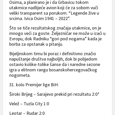
Osima, a planirano je i da Grbavicu tokom
utakmice nadlijeće avion koji će za sobom vuči
veliki transparent sa porukom: “Legende žive u
srcima. Ivica Osim 1941 – 2022”.
Što se tiče rezultatskog značaja utakmice, on je
mnogo veći za goste. Željezničar ne može u izaći u
Evropu, dok Radniku “gori pod nogama” kada je
borba za opstanak u pitanju.
Bijeljinskom timu bi poraz i definitivno značio
napuštanje društva najboljih, dok bi pobjedom
ostavio kolike-tolike šanse da i naredne sezone
igra u elitnom rangu bosanskohercegovačkog
nogometa.
31. kolo Premijer lige BiH:
Široki Brijeg – Sarajevo prekid pri rezultatu 2:0*
Velež – Tuzla City 1:0
Leotar – Rudar 2:0