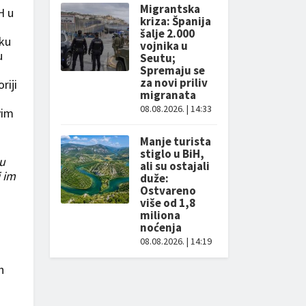
Migrantska
H u
kriza: Španija
šalje 2.000
uku
vojnika u
u
Seutu;
Spremaju se
za novi priliv
riji
migranata
08.08.2026. | 14:33
vim
Manje turista
stiglo u BiH,
nu
ali su ostajali
i im
duže:
Ostvareno
više od 1,8
miliona
noćenja
z
08.08.2026. | 14:19
h