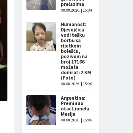
prelazima
08.08.2026. | 15:34
Humanost:
Djevojčica
vodi tešku
borbu sa
rijetkom
bolešću,
pozivom na
broj 17166
možete
donirati 2 KM
(Foto)
08.08.2026. | 15:20
Argentina:
Preminuo
otac Lionela
Mesija
08.08.2026. | 15:06