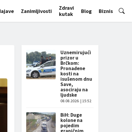
Zdravi
Najave
Zanimljivosti
Blog
Biznis
kutak
Uznemirujući
prizor u
Brčkom:
Pronađene
kosti na
isušenom dnu
Save,
asociraju na
ljudske
08.08.2026. | 15:52
BiH: Duge
kolone na
pojedim
graničnim