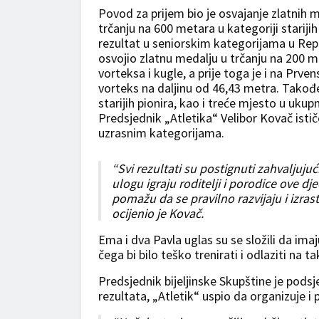
Povod za prijem bio je osvajanje zlatnih 
trčanju na 600 metara u kategoriji starijih pi
rezultat u seniorskim kategorijama u Repub
osvojio zlatnu medalju u trčanju na 200 m
vorteksa i kugle, a prije toga je i na Prve
vorteks na daljinu od 46,43 metra. Takođe
starijih pionira, kao i treće mjesto u uk
Predsjednik „Atletika“ Velibor Kovač isti
uzrasnim kategorijama.
“Svi rezultati su postignuti zahvaljuj
ulogu igraju roditelji i porodice ove dje
pomažu da se pravilno razvijaju i izras
ocijenio je Kovač.
Ema i dva Pavla uglas su se složili da ima
čega bi bilo teško trenirati i odlaziti na t
Predsjednik bijeljinske Skupštine je pods
rezultata, „Atletik“ uspio da organizuje i pr