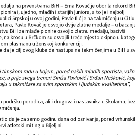
medalja na prvenstvima BiH – Ema Kovač je oborila rekord Bi
onira i, ujedno, mlađih i starijih juniora, a to je i najbolji
lici Srpskoj u ovoj godini, Pavle Ilić je na takmičenju u Čitl
etara, Pavle Kovač je osvojio dvije zlatne medalje – u bacanj
nstvu BiH za mlađe pionire osvojio zlatnu medalju, bacivši
, na krosu u Brčkom su osvojili treće mjesto ekipno u katego
upnom plasmanu u ženskoj konkurenciji.
če da je cilj ovog kluba da nastupa na takmičenjima u BiH u s
ući timskom radu u kojem, pored naših mladih sportista, važ
ce, a prije svega treneri Siniša Pavlović i Srđan Nešković, koj
taju u takmičare sa svim sportskim i ljudskim kvalitetima”,
ju podršku porodica, ali i drugova i nastavnika u školama, be
akmičenja.
jetio da je za samo godinu dana od osnivanja, pored vrhunski
vi atletski miting u Bijeljini.