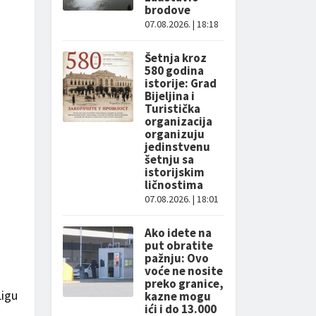
brodove
07.08.2026. | 18:18
Šetnja kroz
580 godina
istorije: Grad
Bijeljina i
Turistička
organizacija
organizuju
jedinstvenu
šetnju sa
istorijskim
ličnostima
07.08.2026. | 18:01
Ako idete na
put obratite
pažnju: Ovo
voće ne nosite
preko granice,
Ligu
kazne mogu
ići i do 13.000