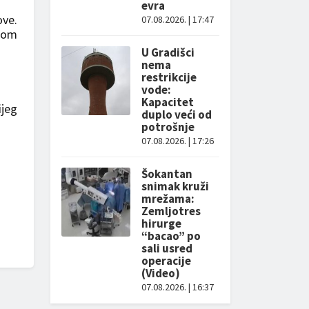
evra
ove.
07.08.2026. | 17:47
mfom
U Gradišci
nema
restrikcije
vode:
Kapacitet
ijeg
duplo veći od
potrošnje
07.08.2026. | 17:26
Šokantan
snimak kruži
mrežama:
Zemljotres
hirurge
“bacao” po
sali usred
operacije
(Video)
07.08.2026. | 16:37