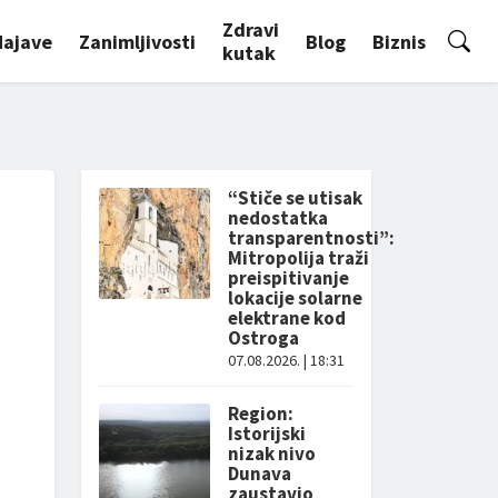
Zdravi
Najave
Zanimljivosti
Blog
Biznis
kutak
“Stiče se utisak
nedostatka
transparentnosti”:
Mitropolija traži
preispitivanje
lokacije solarne
elektrane kod
Ostroga
07.08.2026. | 18:31
Region:
Istorijski
nizak nivo
Dunava
zaustavio