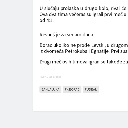
U slučaju prolaska u drugo kolo, rival će
Ova dva tima večeras su igrali prvi meč u
od 4:1.
Revanš je za sedam dana.
Borac ukoliko ne prođe Levski, u drugom k
iz dvomeča Petrokuba i Egnatije. Prvi susre
Drugi meč ovih timova igran se takođe z
Izvor: Glas Srpske
BANJALUKA
FK BORAC
FUDBAL