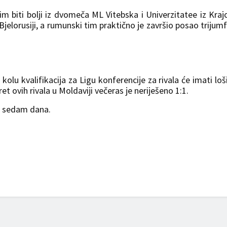
 im biti bolji iz dvomeča ML Vitebska i Univerzitatee iz Kraj
 Bjelorusiji, a rumunski tim praktično je završio posao triju
olu kvalifikacija za Ligu konferencije za rivala će imati loš
t ovih rivala u Moldaviji večeras je neriješeno 1:1.
a sedam dana.