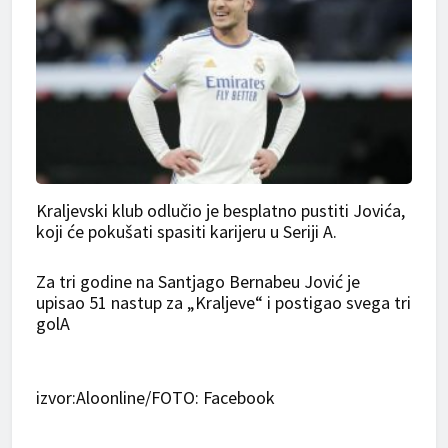
Kraljevski klub odlučio je besplatno pustiti Jovića,
koji će pokušati spasiti karijeru u Seriji A.
Za tri godine na Santjago Bernabeu Jović je
upisao 51 nastup za „Kraljeve“ i postigao svega tri
golA
izvor:Aloonline/FOTO: Facebook