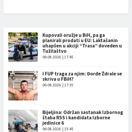
Kupovali oružje u BiH, pa ga
planirali prodati u EU: Laktašanin
uhapšen u akciji “Trasa” doveden u
Tužilaštvo
06.08.2026. | 17:45
I FUP traga za njim: Đorđe Ždrale se
skriva u FBiH?
06.08.2026. | 17:35
Bijeljina: Održan sastanak Izbornog
štaba RSS i kandidata Izborne
jedinice 6
06.08.2026. | 15:45