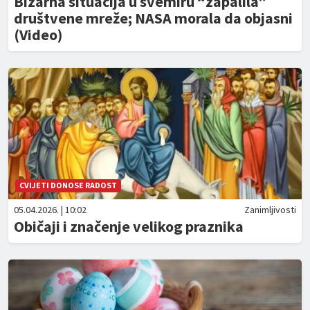
Bizarna situacija u svemiru “zapalila”
društvene mreže; NASA morala da objasni
(Video)
CVIJETI DONOSE RADOST
05.04.2026. | 10:02
Zanimljivosti
Običaji i značenje velikog praznika