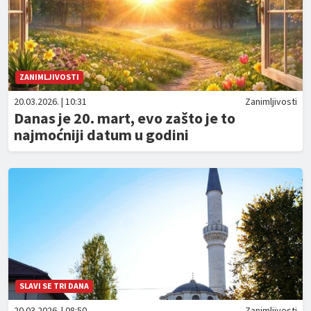
ZANIMLJIVOSTI
20.03.2026. | 10:31
Zanimljivosti
Danas je 20. mart, evo zašto je to
najmoćniji datum u godini
SLAVI SE TRI DANA
20.03.2026. | 08:50
Zanimljivosti