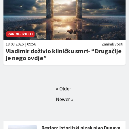
ZANIMLJIVOSTI
18.03.2026. | 09:56
Zanimljivosti
Vladimir doživio kliničku smrt- “Drugačije
je nego ovdje”
« Older
Newer »
Region: Istorijski nizak nivo Dunava