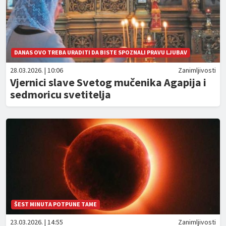
DANAS OVO TREBA URADITI DA BISTE SPOZNALI PRAVU LJUBAV
28.03.2026. | 10:06
Zanimljivosti
Vjernici slave Svetog mučenika Agapija i
sedmoricu svetitelja
ŠEST MINUTA POTPUNE TAME
23.03.2026. | 14:55
Zanimljivosti