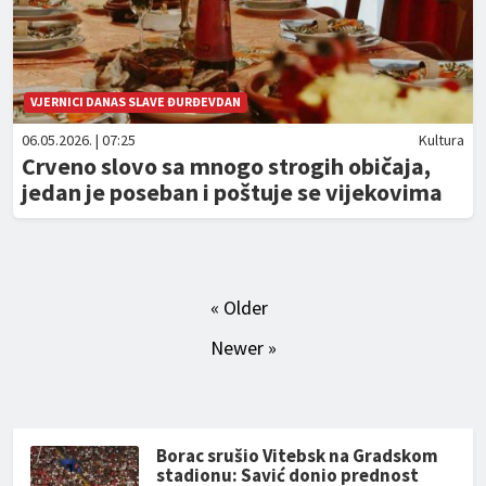
VJERNICI DANAS SLAVE ĐURĐEVDAN
06.05.2026. | 07:25
Kultura
Crveno slovo sa mnogo strogih običaja,
jedan je poseban i poštuje se vijekovima
« Older
Newer »
Borac srušio Vitebsk na Gradskom
stadionu: Savić donio prednost