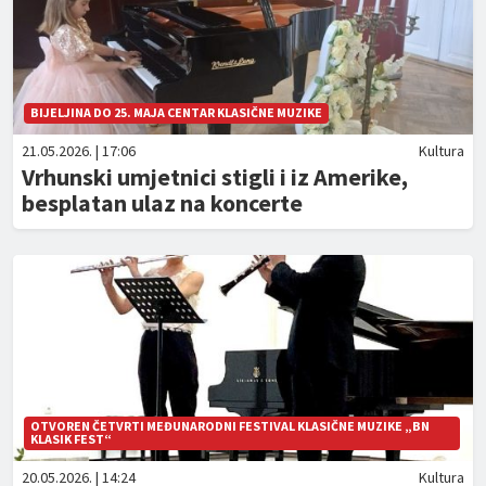
BIJELJINA DO 25. MAJA CENTAR KLASIČNE MUZIKE
21.05.2026. | 17:06
Kultura
Vrhunski umjetnici stigli i iz Amerike,
besplatan ulaz na koncerte
OTVOREN ČETVRTI MEĐUNARODNI FESTIVAL KLASIČNE MUZIKE „BN
KLASIK FEST“
20.05.2026. | 14:24
Kultura