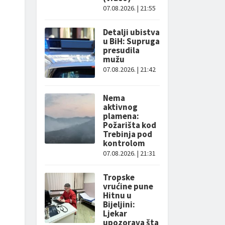
07.08.2026. | 21:55
Detalji ubistva
u BiH: Supruga
presudila
mužu
07.08.2026. | 21:42
Nema
aktivnog
plamena:
Požarišta kod
Trebinja pod
kontrolom
07.08.2026. | 21:31
Tropske
vrućine pune
Hitnu u
Bijeljini:
Ljekar
upozorava šta