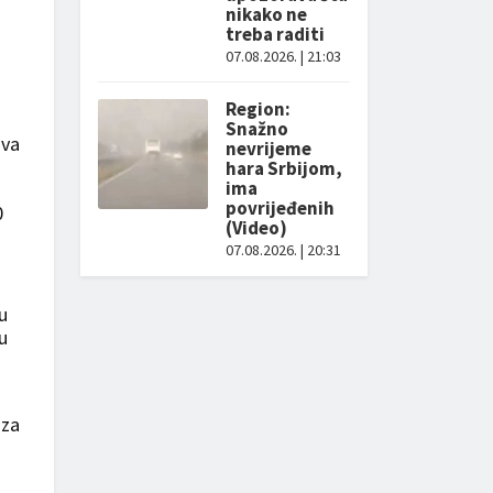
nikako ne
treba raditi
07.08.2026. | 21:03
Region:
Snažno
ava
nevrijeme
hara Srbijom,
ima
povrijeđenih
0
(Video)
07.08.2026. | 20:31
u
u
 za