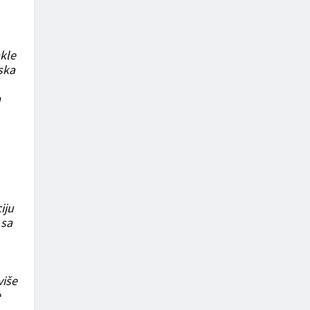
kle
ska
a
iju
 sa
više
e