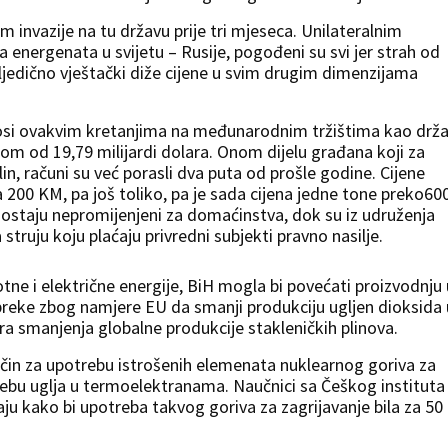
m invazije na tu državu prije tri mjeseca. Unilateralnim
a energenata u svijetu – Rusije, pogođeni su svi jer strah od
ljedično vještački diže cijene u svim drugim dimenzijama
osi ovakvim kretanjima na međunarodnim tržištima kao drž
m od 19,79 milijardi dolara. Onom dijelu građana koji za
n, računi su već porasli dva puta od prošle godine. Cijene
200 KM, pa još toliko, pa je sada cijena jedne tone preko60
 ostaju nepromijenjeni za domaćinstva, dok su iz udruženja
a struju koju plaćaju privredni subjekti pravno nasilje.
tne i električne energije, BiH mogla bi povećati proizvodnju 
epreke zbog namjere EU da smanji produkciju ugljen dioksida 
ra smanjenja globalne produkcije stakleničkih plinova.
ačin za upotrebu istrošenih elemenata nuklearnog goriva za
rebu uglja u termoelektranama. Naučnici sa Češkog instituta
aju kako bi upotreba takvog goriva za zagrijavanje bila za 50