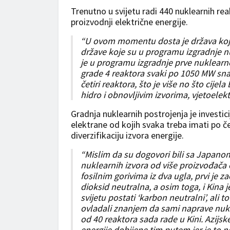
Trenutno u svijetu radi 440 nuklearnih rea
proizvodnji električne energije.
“U ovom momentu dosta je država koje
države koje su u programu izgradnje nuk
je u programu izgradnje prve nuklearn
grade 4 reaktora svaki po 1050 MW sn
četiri reaktora, što je više no što cijel
hidro i obnovljivim izvorima, vjetoele
Gradnja nuklearnih postrojenja je investicij
elektrane od kojih svaka treba imati po če
diverzifikaciju izvora energije.
“Mislim da su dogovori bili sa Japanom
nuklearnih izvora od više proizvođa
fosilnim gorivima iz dva ugla, prvi je 
dioksid neutralna, a osim toga, i Kina 
svijetu postati ‘karbon neutralni’, ali
ovladali znanjem da sami naprave nukle
od 40 reaktora sada rade u Kini. Azijs
energije dobijene tim putem jer je to n