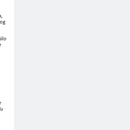
a,
bog
ilo
e
e
ju