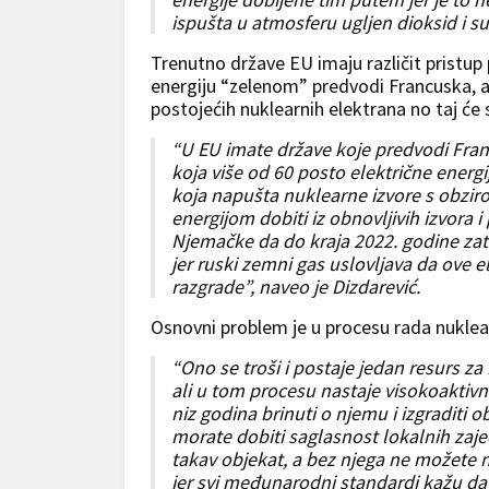
ispušta u atmosferu ugljen dioksid i s
Trenutno države EU imaju različit pristup
energiju “zelenom” predvodi Francuska, a N
postojećih nuklearnih elektrana no taj će 
“U EU imate države koje predvodi Fran
koja više od 60 posto električne energi
koja napušta nuklearne izvore s obziro
energijom dobiti iz obnovljivih izvora 
Njemačke da do kraja 2022. godine zat
jer ruski zemni gas uslovljava da ove e
razgrade”, naveo je Dizdarević.
Osnovni problem je u procesu rada nuklear
“Ono se troši i postaje jedan resurs z
ali u tom procesu nastaje visokoaktivni
niz godina brinuti o njemu i izgraditi o
morate dobiti saglasnost lokalnih zaje
takav objekat, a bez njega ne možete n
jer svi međunarodni standardi kažu da 