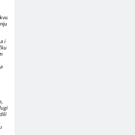
akvu
enju
a i
čku
om
ma
o,
dugi
ili
u