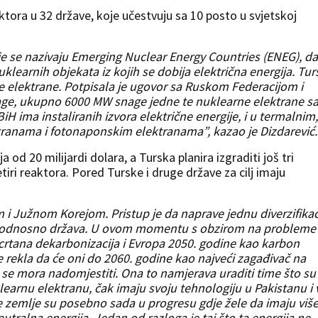
ktora u 32 države, koje učestvuju sa 10 posto u svjetskoj
 se nazivaju Emerging Nuclear Energy Countries (ENEG), da
learnih objekata iz kojih se dobija električna energija. Tur
e elektrane. Potpisala je ugovor sa Ruskom Federacijom i
age, ukupno 6000 MW snage jedne te nuklearne elektrane s
a BiH ima instaliranih izvora električne energije, i u termalnim,
ktranama i fotonaponskim elektranama”, kazao je Dizdarević.
a od 20 milijardi dolara, a Turska planira izgraditi još tri
tiri reaktora. Pored Turske i druge države za cilj imaju
 i Južnom Korejom. Pristup je da naprave jednu diverzifikac
ča odnosno država. U ovom momentu s obzirom na probleme
zacrtana dekarbonizacija i Evropa 2050. godine kao karbon
je rekla da će oni do 2060. godine kao najveći zagađivač na
 to se mora nadomjestiti. Ona to namjerava uraditi time što su
arnu elektranu, čak imaju svoju tehnologiju u Pakistanu i 
ke zemlje su posebno sada u progresu gdje žele da imaju viš
eutralna energija. Jedan od razloga je taj što ta energija ne