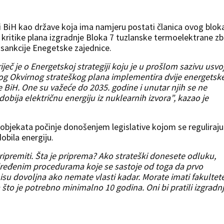
i BiH kao države koja ima namjeru postati članica ovog blok
 kritike plana izgradnje Bloka 7 tuzlanske termoelektrane z
e sankcije Enegetske zajednice.
ječ je o Energetskoj strategiji koju je u prošlom sazivu usvoj
vog Okvirnog strateškog plana implementira dvije energetsk
e BiH. One su važeće do 2035. godine i unutar njih se ne
ija električnu energiju iz nuklearnih izvora”, kazao je
 objekata počinje donošenjem legislative kojom se reguliraju
dobila energiju.
ipremiti. Šta je priprema? Ako strateški donesete odluku,
dređenim procedurama koje se sastoje od toga da prvo
nisu dovoljna ako nemate vlasti kadar. Morate imati fakultet
a što je potrebno minimalno 10 godina. Oni bi pratili izgradn