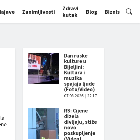
Zdravi
Najave
Zanimljivosti
Blog
Biznis
kutak
Dan ruske
kulture u
Bijeljini:
Kultura i
muzika
spajaju ljude
(Foto/Video)
07.08.2026. | 22:17
RS: Cijene
dizela
la
divljaju, stiže
ene
novo
poskupljenje
(Video)