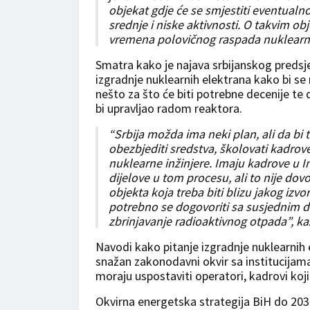
objekat gdje će se smjestiti eventualn
srednje i niske aktivnosti. O takvim o
vremena polovičnog raspada nuklearnog 
Smatra kako je najava srbijanskog predsj
izgradnje nuklearnih elektrana kako bi se 
nešto za što će biti potrebne decenije te 
bi upravljao radom reaktora.
“Srbija možda ima neki plan, ali da bi 
obezbjediti sredstva, školovati kadrov
nuklearne inžinjere. Imaju kadrove u I
dijelove u tom procesu, ali to nije dov
objekta koja treba biti blizu jakog izvo
potrebno se dogovoriti sa susjednim d
zbrinjavanje radioaktivnog otpada”, ka
Navodi kako pitanje izgradnje nuklearnih 
snažan zakonodavni okvir sa institucijama 
moraju uspostaviti operatori, kadrovi koji 
Okvirna energetska strategija BiH do 203