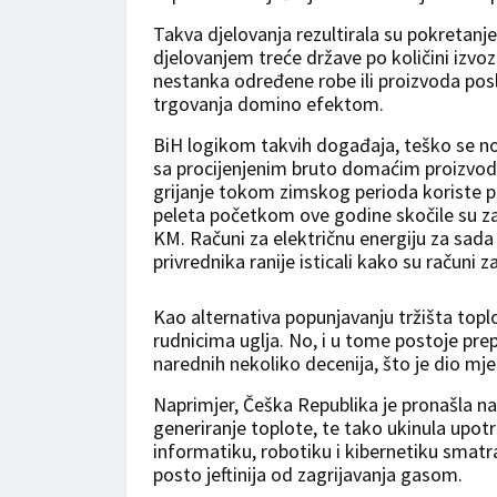
Takva djelovanja rezultirala su pokretanje
djelovanjem treće države po količini izvoz
nestanka određene robe ili proizvoda pos
trgovanja domino efektom.
BiH logikom takvih događaja, teško se n
sa procijenjenim bruto domaćim proizvodo
grijanje tokom zimskog perioda koriste pli
peleta početkom ove godine skočile su za 
KM. Računi za električnu energiju za sada
privrednika ranije isticali kako su računi z
Kao alternativa popunjavanju tržišta toplo
rudnicima uglja. No, i u tome postoje pr
narednih nekoliko decenija, što je dio mje
Naprimjer, Češka Republika je pronašla n
generiranje toplote, te tako ukinula upot
informatiku, robotiku i kibernetiku smatr
posto jeftinija od zagrijavanja gasom.