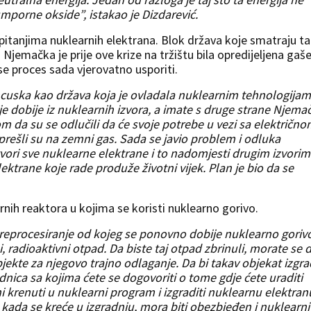
umporne okside”, istakao je Dizdarević.
 pitanjima nuklearnih elektrana. Blok država koje smatraju t
jemačka je prije ove krize na tržištu bila opredijeljena gaš
se proces sada vjerovatno usporiti.
cuska kao država koja je ovladala nuklearnim tehnologijam
je dobije iz nuklearnih izvora, a imate s druge strane Njema
m da su se odlučili da će svoje potrebe u vezi sa električn
i prešli su na zemni gas. Sada se javio problem i odluka
vori sve nuklearne elektrane i to nadomjesti drugim izvori
lektrane koje rade produže životni vijek. Plan je bio da se
nih reaktora u kojima se koristi nuklearno gorivo.
a reprocesiranje od kojeg se ponovno dobije nuklearno goriv
, radioaktivni otpad. Da biste taj otpad zbrinuli, morate se 
bjekte za njegovo trajno odlaganje. Da bi takav objekat izgrad
dnica sa kojima ćete se dogovoriti o tome gdje ćete uraditi
i krenuti u nuklearni program i izgraditi nuklearnu elektran
kada se kreće u izgradnju, mora biti obezbjeđen i nuklearni