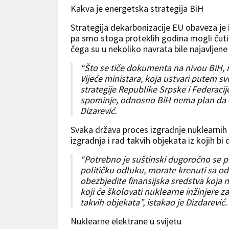
Kakva je energetska strategija BiH
Strategija dekarbonizacije EU obaveza je 
pa smo stoga proteklih godina mogli čuti
čega su u nekoliko navrata bile najavljen
“Što se tiče dokumenta na nivou BiH, ri
Vijeće ministara, koja ustvari putem s
strategije Republike Srpske i Federacij
spominje, odnosno BiH nema plan da dob
Dizarević.
Svaka država proces izgradnje nuklearnih
izgradnja i rad takvih objekata iz kojih bi 
“Potrebno je suštinski dugoročno se pr
političku odluku, morate krenuti sa o
obezbjedite finansijska sredstva koja 
koji će školovati nuklearne inžinjere z
takvih objekata”, istakao je Dizdarević.
Nuklearne elektrane u svijetu