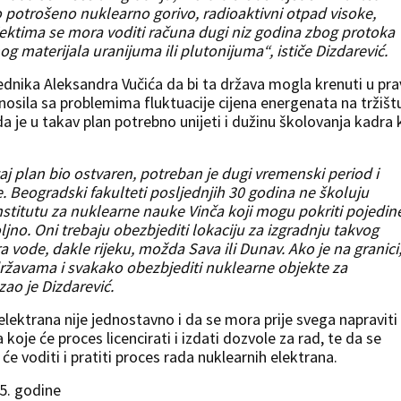
o potrošeno nuklearno gorivo, radioaktivni otpad visoke,
bjektima se mora voditi računa dugi niz godina zbog protoka
materijala uranijuma ili plutonijuma“, ističe Dizdarević.
ednika Aleksandra Vučića da bi ta država mogla krenuti u pr
nosila sa problemima fluktuacije cijena energenata na tržišt
da je u takav plan potrebno unijeti i dužinu školovanja kadra 
taj plan bio ostvaren, potreban je dugi vremenski period i
e. Beogradski fakulteti posljednjih 30 godina ne školuju
nstitutu za nuklearne nauke Vinča koji mogu pokriti pojedin
oljno. Oni trebaju obezbjediti lokaciju za izgradnju takvog
ra vode, dakle rijeku, možda Sava ili Dunav. Ako je na granici
ržavama i svakako obezbjediti nuklearne objekte za
zao je Dizdarević.
elektrana nije jednostavno i da se mora prije svega napraviti
koje će proces licencirati i izdati dozvole za rad, te da se
će voditi i pratiti proces rada nuklearnih elektrana.
5. godine