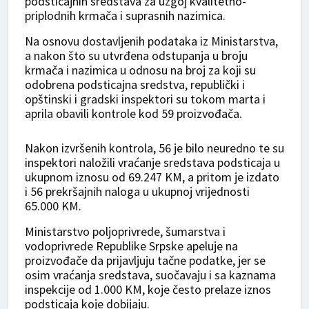
podsticajnih sredstava za uzgoj kvalitetno-
priplodnih krmača i suprasnih nazimica.
Na osnovu dostavljenih podataka iz Ministarstva,
a nakon što su utvrđena odstupanja u broju
krmača i nazimica u odnosu na broj za koji su
odobrena podsticajna sredstva, republički i
opštinski i gradski inspektori su tokom marta i
aprila obavili kontrole kod 59 proizvođača.
Nakon izvršenih kontrola, 56 je bilo neuredno te su
inspektori naložili vraćanje sredstava podsticaja u
ukupnom iznosu od 69.247 KM, a pritom je izdato
i 56 prekršajnih naloga u ukupnoj vrijednosti
65.000 KM.
Ministarstvo poljoprivrede, šumarstva i
vodoprivrede Republike Srpske apeluje na
proizvođače da prijavljuju tačne podatke, jer se
osim vraćanja sredstava, suočavaju i sa kaznama
inspekcije od 1.000 KM, koje često prelaze iznos
podsticaja koje dobijaju.