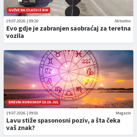
GUŽVE NA IZLAZU IZ BIH
19.07.2026. | 09:20
Aktuelno
Evo gdje je zabranjen saobraćaj za teretna
vozila
DNEVNI HOROSKOP ZA 19. JUL
19.07.2026. | 09:01
Magazin
Lavu stiže spasonosni poziv, a šta čeka
vaš znak?