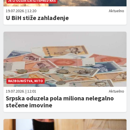
JE LI OLUJA IZA ILI ISPRED NAS
19.07.2026. | 12:20
Aktuelno
U BiH stiže zahlađenje
RAZBOJNIŠTVA, MITO
19.07.2026. | 12:01
Aktuelno
Srpska oduzela pola miliona nelegalno
stečene imovine