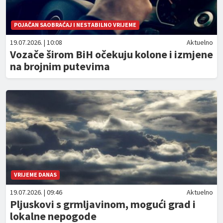
POJAČAN SAOBRAĆAJ I NESTABILNO VRIJEME
19.07.2026. | 10:08
Aktuelno
Vozače širom BiH očekuju kolone i izmjene
na brojnim putevima
VRIJEME DANAS
19.07.2026. | 09:46
Aktuelno
Pljuskovi s grmljavinom, mogući grad i
lokalne nepogode