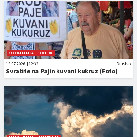
ZELENA PIJACA U BIJELJINI
19.07.2026. | 12:32
Društvo
Svratite na Pajin kuvani kukruz (Foto)