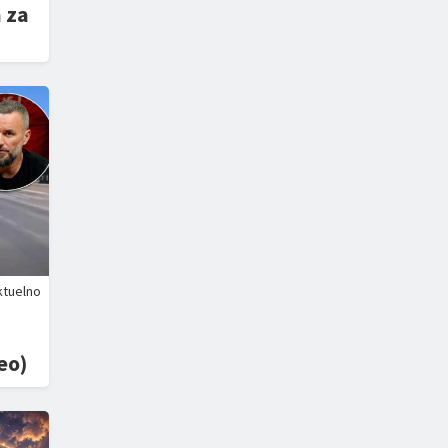
a za
ktuelno
eo)