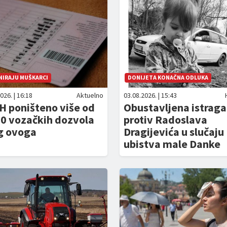
NIRAJU MUŠKARCI
DONIJETA KONAČNA ODLUKA
026. | 16:18
Aktuelno
03.08.2026. | 15:43
H poništeno više od
Obustavljena istraga
00 vozačkih dozvola
protiv Radoslava
g ovoga
Dragijevića u slučaju
ubistva male Danke