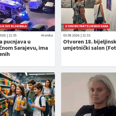
IJA SVE BLOKIRALA
U OKVIRU PANTELINSKIH DANA
026. | 21:35
Hronika
03.08.2026. | 21:32
a pucnjava u
Otvoren 18. bijeljinsk
očnom Sarajevu, ima
umjetnički salon (Fot
enih