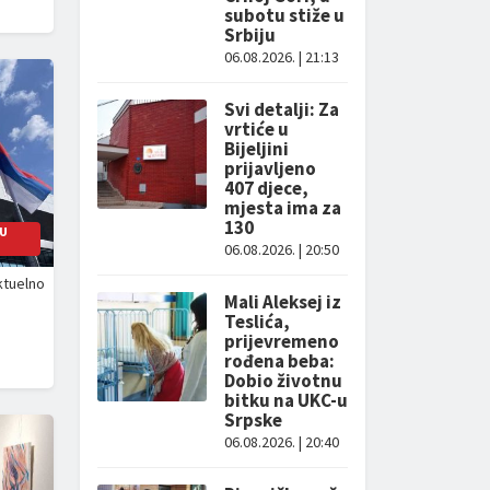
subotu stiže u
Srbiju
06.08.2026. | 21:13
Svi detalji: Za
vrtiće u
Bijeljini
prijavljeno
407 djece,
mjesta ima za
130
 U
06.08.2026. | 20:50
ktuelno
Mali Aleksej iz
Teslića,
prijevremeno
rođena beba:
Dobio životnu
bitku na UKC-u
Srpske
06.08.2026. | 20:40