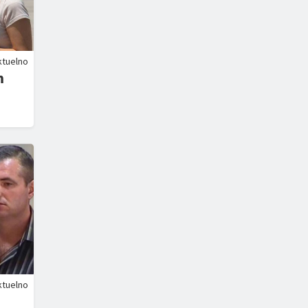
ktuelno
m
ktuelno