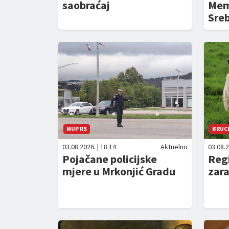
saobraćaj
Memo
Sre
MUP RS
BRUC
03.08.2026. | 18:14
Aktuelno
03.08.2
Pojačane policijske
Regi
mjere u Mrkonjić Gradu
zar