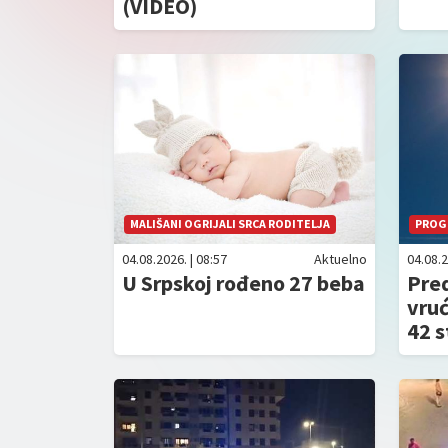
(VIDEO)
MALIŠANI OGRIJALI SRCA RODITELJA
PROG
04.08.2026. | 08:57
Aktuelno
04.08.2
U Srpskoj rođeno 27 beba
Pre
vruć
42 