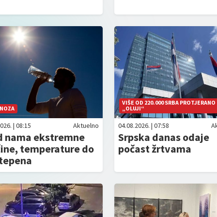
VIŠE OD 220.000 SRBA PROTJERANO
NOZA
„OLUJI“
026. | 08:15
Aktuelno
04.08.2026. | 07:58
A
d nama ekstremne
Srpska danas odaje
ine, temperature do
počast žrtvama
stepena