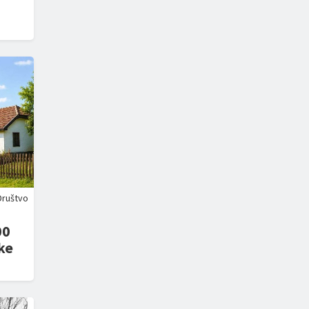
Društvo
00
ke