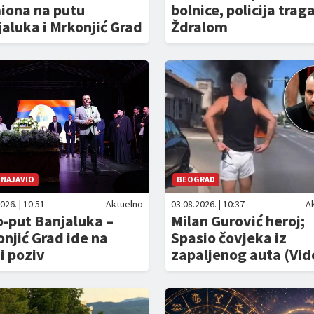
iona na putu
bolnice, policija trag
aluka i Mrkonjić Grad
Ždralom
 NAJAVIO
BEOGRAD
026. | 10:51
Aktuelno
03.08.2026. | 10:37
A
-put Banjaluka –
Milan Gurović heroj;
njić Grad ide na
Spasio čovjeka iz
i poziv
zapaljenog auta (Vid