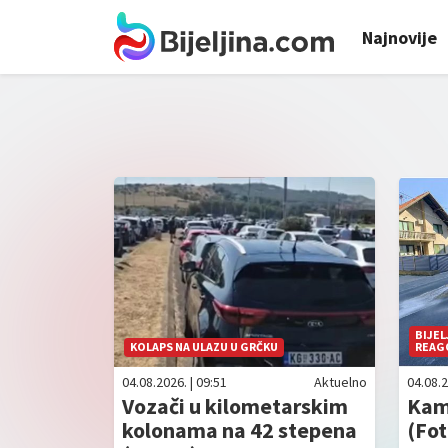
Najnovije
BIJE
KOLAPS NA ULAZU U GRČKU
REAG
04.08.2026. | 09:51
Aktuelno
04.08.2
Vozači u kilometarskim
Kam
kolonama na 42 stepena
(Fot