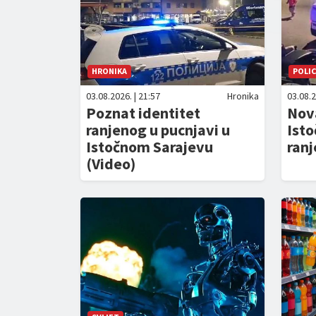
HRONIKA
POLIC
03.08.2026. | 21:57
Hronika
03.08.2
Poznat identitet
Nov
ranjenog u pucnjavi u
Ist
Istočnom Sarajevu
ranj
(Video)