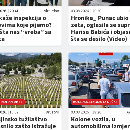
026. | 20:41
Aktuelno
03.08.2026. | 20:20
kaže inspekcija o
Hronika_ Punac ubio
ovima koje pijemo?
zeta, oglasila se sup
šta nas “vreba” sa
Harisa Babića i objas
ca
šta se desilo (Video)
IRAN PREDMET
KOLAPS NA IZLAZU IZ GRČKE
026. | 18:57
Društvo
03.08.2026. | 18:26
A
ljinsko tužilaštvo
Kolone vozila, u
snilo zašto istražuje
automobilima izmje