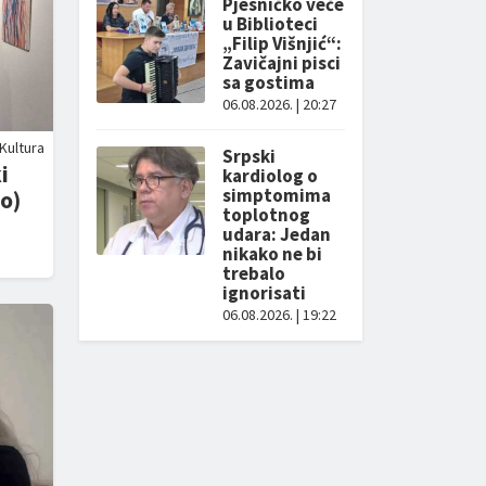
Pjesničko veče
u Biblioteci
„Filip Višnjić“:
Zavičajni pisci
sa gostima
06.08.2026. | 20:27
Kultura
Srpski
i
kardiolog o
simptomima
o)
toplotnog
udara: Jedan
nikako ne bi
trebalo
ignorisati
06.08.2026. | 19:22