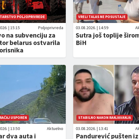
STARSTVO POLJOPRIVREDE
VRELI TALAS NE POSUSTAJE
026. | 15:15
Poljoprivreda
03.08.2026. | 14:59
A
o na subvenciju za
Sutra još toplije širo
tor belarus ostvarila
BiH
orisnika
RAĆAJ USPOREN
STABILNO NAKON RANJAVANJA
026. | 13:50
Aktuelno
03.08.2026. | 13:41
A
r dva auta i
Pandurević pušten iz