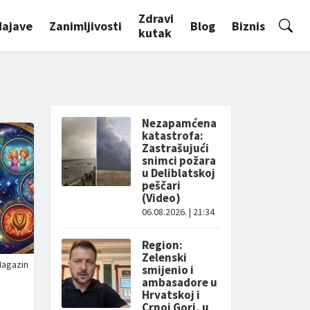
Zdravi
Najave
Zanimljivosti
Blog
Biznis
kutak
Nezapamćena
katastrofa:
Zastrašujući
snimci požara
u Deliblatskoj
peščari
(Video)
06.08.2026. | 21:34
Region:
Zelenski
agazin
smijenio i
ambasadore u
Hrvatskoj i
Crnoj Gori, u