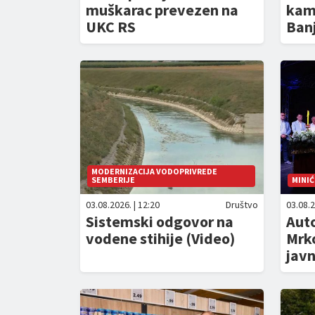
muškarac prevezen na
kam
UKC RS
Banj
MODERNIZACIJA VODOPRIVREDE
SEMBERIJE
MINIĆ
03.08.2026. | 12:20
Društvo
03.08.2
Sistemski odgovor na
Auto
vodene stihije (Video)
Mrko
javn