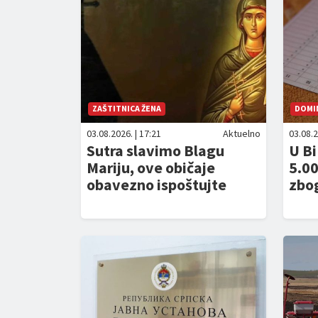
ZAŠTITNICA ŽENA
DOMI
03.08.2026. | 17:21
Aktuelno
03.08.2
Sutra slavimo Blagu
U Bi
Mariju, ove običaje
5.0
obavezno ispoštujte
zbo