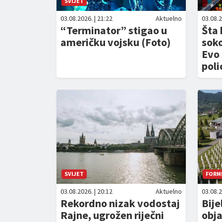
SVIJET
03.08.2026. | 21:22
Aktuelno
03.08.2
“Terminator” stigao u
Šta 
američku vojsku (Foto)
sok
Evo 
poli
SVIJET
FORM
03.08.2026. | 20:12
Aktuelno
03.08.2
Rekordno nizak vodostaj
Bije
Rajne, ugrožen riječni
obja