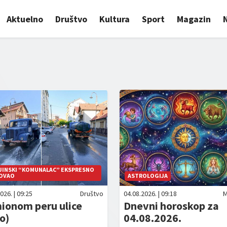
Aktuelno
Društvo
Kultura
Sport
Magazin
LJINSKI “KOMUNALAC” EKSPRESNO
OVAO
ASTROLOGIJA
026. | 09:25
Društvo
04.08.2026. | 09:18
M
ionom peru ulice
Dnevni horoskop za
o)
04.08.2026.