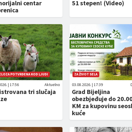
rijalni centar
51 stepen! (Video)
brenica
ELOZA POTVRĐENA KOD LJUDI
ZA ŽIVOT SELA
026. | 17:56
Aktuelno
03.08.2026. | 17:39
strovana tri slučaja
Grad Bijeljina
aze
obezbjeđuje do 20.0
KM za kupovinu seos
kuće