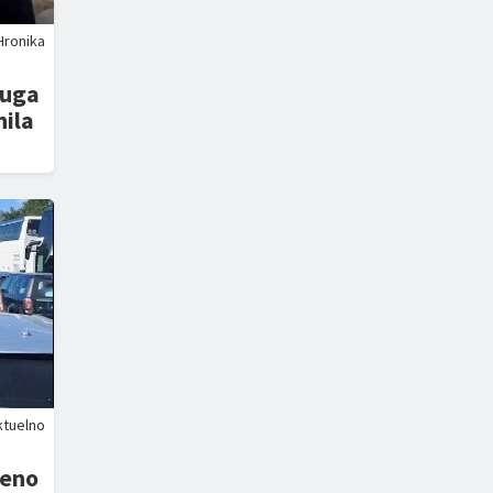
Hronika
ruga
nila
ktuelno
reno