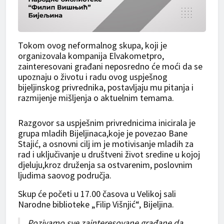
Tokom ovog neformalnog skupa, koji je
organizovala kompanija Elvakometpro,
zainteresovani građani neposredno će moći da se
upoznaju o životu i radu ovog uspješnog
bijeljinskog privrednika, postavljaju mu pitanja i
razmijenje mišljenja o aktuelnim temama.
Razgovor sa uspješnim privrednicima inicirala je
grupa mladih Bijeljinaca,koje je povezao Bane
Stajić, a osnovni cilj im je motivisanje mladih za
rad i uključivanje u društveni život sredine u kojoj
djeluju,kroz druženja sa ostvarenim, poslovnim
ljudima saovog područja.
Skup će početi u 17.00 časova u Velikoj sali
Narodne biblioteke „Filip Višnjić“, Bijeljina.
Pozivamo sve zainteresovane građane da