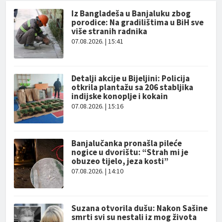
Iz Bangladeša u Banjaluku zbog
porodice: Na gradilištima u BiH sve
više stranih radnika
07.08.2026. | 15:41
Detalji akcije u Bijeljini: Policija
otkrila plantažu sa 206 stabljika
indijske konoplje i kokain
07.08.2026. | 15:16
Banjalučanka pronašla pileće
nogice u dvorištu: “Strah mi je
obuzeo tijelo, jeza kosti”
07.08.2026. | 14:10
Suzana otvorila dušu: Nakon Sašine
smrti svi su nestali iz mog života