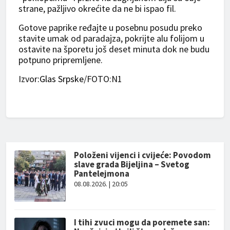
strane, pažljivo okrećite da ne bi ispao fil.
Gotove paprike ređajte u posebnu posudu preko
stavite umak od paradajza, pokrijte alu folijom u
ostavite na šporetu još deset minuta dok ne budu
potpuno pripremljene.
Izvor
:Glas Srpske
/FOTO:N1
Položeni vijenci i cvijeće: Povodom
slave grada Bijeljina – Svetog
Pantelejmona
08.08.2026. | 20:05
I tihi zvuci mogu da poremete san: