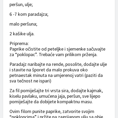
peršun, ulje;
6 -7 kom paradajza;
malo peršuna;
2 kašike ulja.
Priprema:
Paprike očistite od peteljke i sjemenke sačuvajte
za “poklopac”. Trebaće vam prilikom prženja.
Paradajz naribajte na rende, posolite, dodajte ulje
i stavite na šporet da malo prokuva oko
petnaestak minuta na umjerenoj vatri (paziti da
sva tečnost ne ispari)
Za fil pomiješajte tri vrsta sira, dodajte kajmak,
kiselu pavlaku, umućena jaja, peršun, sve lijepo
pomiješajte da dobijete kompaktnu masu.
Ovim filom punite paprike, zatvorite svojim
“poklopcima” i pržite na zagrijanom ulju sa obje