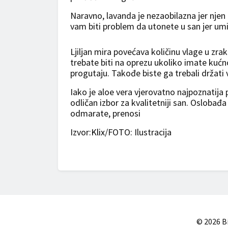
Naravno, lavanda je nezaobilazna jer njen
vam biti problem da utonete u san jer umi
Ljiljan mira povećava količinu vlage u zra
trebate biti na oprezu ukoliko imate kućn
progutaju. Takođe biste ga trebali držati
Iako je aloe vera vjerovatno najpoznatija
odličan izbor za kvalitetniji san. Oslobađ
odmarate, prenosi
Izvor:
Klix
/FOTO: Ilustracija
© 2026 Bi