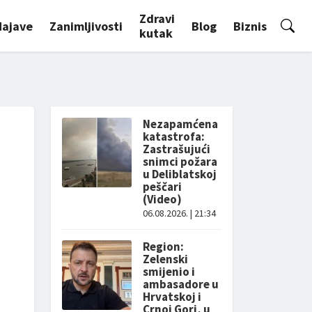
Zdravi
Najave
Zanimljivosti
Blog
Biznis
kutak
Nezapamćena
katastrofa:
Zastrašujući
snimci požara
u Deliblatskoj
peščari
(Video)
06.08.2026. | 21:34
Region:
Zelenski
smijenio i
ambasadore u
Hrvatskoj i
Crnoj Gori, u