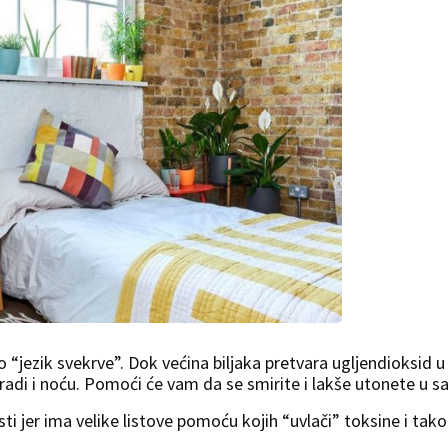
kao “jezik svekrve”. Dok većina biljaka pretvara ugljendioksid u
radi i noću. Pomoći će vam da se smirite i lakše utonete u sa
i jer ima velike listove pomoću kojih “uvlači” toksine i tako