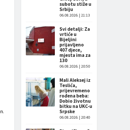
subotu stiže u
Srbiju
06.08.2026. | 21:13
Svi detalji: Za
vrtiće u
Bijeljini
prijavljeno
407 djece,
mjesta ima za
130
06.08.2026. | 20:50
Mali Aleksej iz
Teslića,
prijevremeno
rođena beba:
Dobio životnu
bitku na UKC-u
n.
Srpske
06.08.2026. | 20:40