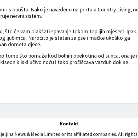
 miris opušta. Kako je navedeno na portalu Country Living, n
ruje nervni sistem.
ku, što će vam olakšati spavanje tokom toplijih mjeseci. Ipak,
og ljubimca. Naročito je štetan za pse i mačke ukoliko ga
 van dometa djece.
 po tome što pomaže kod bolnih opekotina od sunca, ona je i
a kiseonik isključivo noću i tako pročišćava vazduh dok se
Kontakt
jeljina News & Media Limited or its affiliated companies. All rights