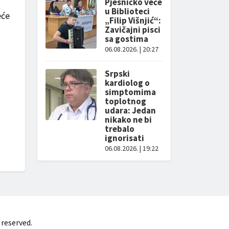
Pjesničko veče
u Biblioteci
eće
„Filip Višnjić“:
Zavičajni pisci
sa gostima
06.08.2026. | 20:27
Srpski
kardiolog o
simptomima
toplotnog
udara: Jedan
nikako ne bi
trebalo
ignorisati
06.08.2026. | 19:22
 reserved.