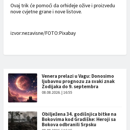
Ovaj trik će pomoći da orhideje ožive i proizvedu
nove cvjetne grane i nove listove.
izvor:nezavisne/FOTO:Pixabay
Venera prelazi u Vagu: Donosimo
ljubavnu prognozu za svaki znak
Zodijaka do 9. septembra
08.08.2026. | 16:55
Obilježena 34. godišnjica bitke na
Bokovima kod Gradiške: Heroji sa
Bokova odbranili Srpsku