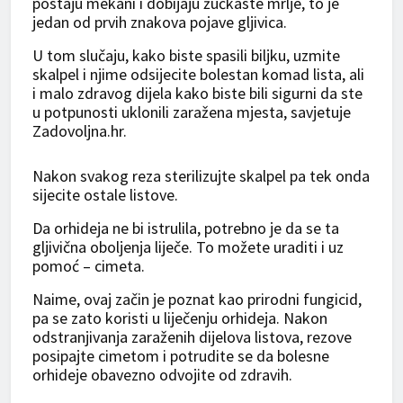
postaju mekani i dobijaju žućkaste mrlje, to je
jedan od prvih znakova pojave gljivica.
U tom slučaju, kako biste spasili biljku, uzmite
skalpel i njime odsijecite bolestan komad lista, ali
i malo zdravog dijela kako biste bili sigurni da ste
u potpunosti uklonili zaražena mjesta, savjetuje
Zadovoljna.hr.
Nakon svakog reza sterilizujte skalpel pa tek onda
sijecite ostale listove.
Da orhideja ne bi istrulila, potrebno je da se ta
gljivična oboljenja liječe. To možete uraditi i uz
pomoć – cimeta.
Naime, ovaj začin je poznat kao prirodni fungicid,
pa se zato koristi u liječenju orhideja. Nakon
odstranjivanja zaraženih dijelova listova, rezove
posipajte cimetom i potrudite se da bolesne
orhideje obavezno odvojite od zdravih.