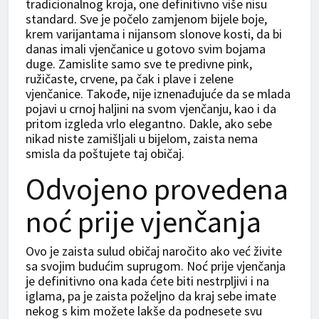
tradicionalnog kroja, one definitivno više nisu
standard. Sve je počelo zamjenom bijele boje,
krem varijantama i nijansom slonove kosti, da bi
danas imali vjenčanice u gotovo svim bojama
duge. Zamislite samo sve te predivne pink,
ružičaste, crvene, pa čak i plave i zelene
vjenčanice. Takođe, nije iznenađujuće da se mlada
pojavi u crnoj haljini na svom vjenčanju, kao i da
pritom izgleda vrlo elegantno. Dakle, ako sebe
nikad niste zamišljali u bijelom, zaista nema
smisla da poštujete taj običaj.
Odvojeno provedena
noć prije vjenčanja
Ovo je zaista sulud običaj naročito ako već živite
sa svojim budućim suprugom. Noć prije vjenčanja
je definitivno ona kada ćete biti nestrpljivi i na
iglama, pa je zaista poželjno da kraj sebe imate
nekog s kim možete lakše da podnesete svu