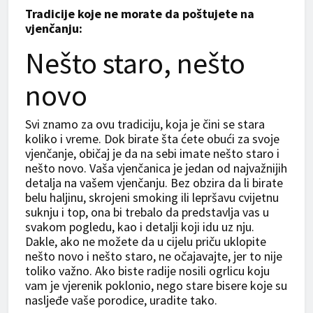
Tradicije koje ne morate da poštujete na
vjenčanju:
Nešto staro, nešto
novo
Svi znamo za ovu tradiciju, koja je čini se stara
koliko i vreme. Dok birate šta ćete obući za svoje
vjenčanje, običaj je da na sebi imate nešto staro i
nešto novo. Vaša vjenčanica je jedan od najvažnijih
detalja na vašem vjenčanju. Bez obzira da li birate
belu haljinu, skrojeni smoking ili lepršavu cvijetnu
suknju i top, ona bi trebalo da predstavlja vas u
svakom pogledu, kao i detalji koji idu uz nju.
Dakle, ako ne možete da u cijelu priču uklopite
nešto novo i nešto staro, ne očajavajte, jer to nije
toliko važno. Ako biste radije nosili ogrlicu koju
vam je vjerenik poklonio, nego stare bisere koje su
nasljeđe vaše porodice, uradite tako.