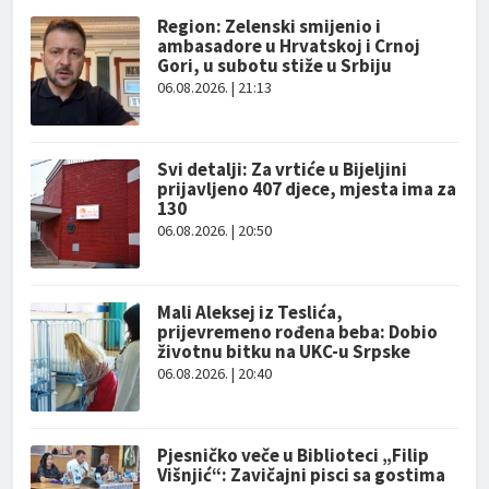
Region: Zelenski smijenio i
ambasadore u Hrvatskoj i Crnoj
Gori, u subotu stiže u Srbiju
06.08.2026. | 21:13
Svi detalji: Za vrtiće u Bijeljini
prijavljeno 407 djece, mjesta ima za
130
06.08.2026. | 20:50
Mali Aleksej iz Teslića,
prijevremeno rođena beba: Dobio
životnu bitku na UKC-u Srpske
06.08.2026. | 20:40
Pjesničko veče u Biblioteci „Filip
Višnjić“: Zavičajni pisci sa gostima