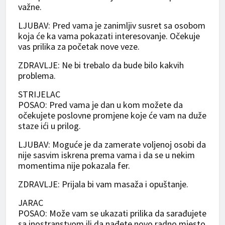
važne.
LJUBAV: Pred vama je zanimljiv susret sa osobom
koja će ka vama pokazati interesovanje. Očekuje
vas prilika za početak nove veze.
ZDRAVLJE: Ne bi trebalo da bude bilo kakvih
problema.
STRIJELAC
POSAO: Pred vama je dan u kom možete da
očekujete poslovne promjene koje će vam na duže
staze ići u prilog.
LJUBAV: Moguće je da zamerate voljenoj osobi da
nije sasvim iskrena prema vama i da se u nekim
momentima nije pokazala fer.
ZDRAVLJE: Prijala bi vam masaža i opuštanje.
JARAC
POSAO: Može vam se ukazati prilika da sarađujete
sa inostranstvom ili da nađete novo radno mjesto