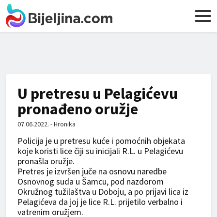
U pretresu u Pelagićevu
pronađeno oružje
07.06.2022. - Hronika
Policija je u pretresu kuće i pomoćnih objekata
koje koristi lice čiji su inicijali R.L. u Pelagićevu
pronašla oružje.
Pretres je izvršen juče na osnovu naredbe
Osnovnog suda u Šamcu, pod nazdorom
Okružnog tužilaštva u Doboju, a po prijavi lica iz
Pelagićeva da joj je lice R.L. prijetilo verbalno i
vatrenim oružjem.