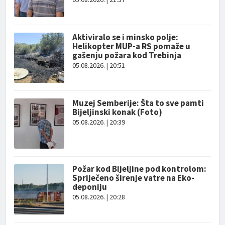
Aktiviralo se i minsko polje:
Helikopter MUP-a RS pomaže u
gašenju požara kod Trebinja
05.08.2026. | 20:51
Muzej Semberije: Šta to sve pamti
Bijeljinski konak (Foto)
05.08.2026. | 20:39
Požar kod Bijeljine pod kontrolom:
Spriječeno širenje vatre na Eko-
deponiju
05.08.2026. | 20:28