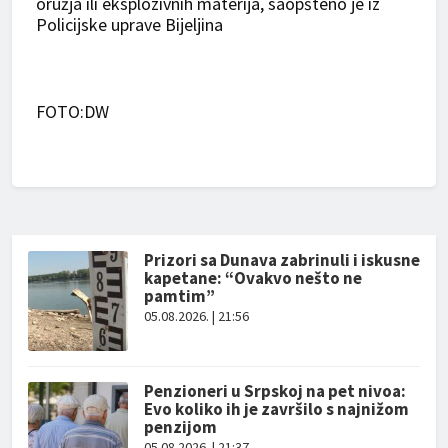
oružja ili eksplozivnih materija, saopšteno je iz
Policijske uprave Bijeljina
FOTO:DW
Prizori sa Dunava zabrinuli i iskusne
kapetane: “Ovakvo nešto ne
pamtim”
05.08.2026. | 21:56
Penzioneri u Srpskoj na pet nivoa:
Evo koliko ih je završilo s najnižom
penzijom
05.08.2026. | 21:37