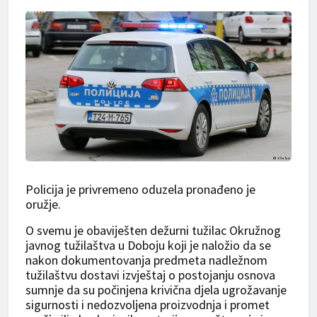
Policija je privremeno oduzela pronađeno je
oružje.
O svemu je obaviješten dežurni tužilac Okružnog
javnog tužilaštva u Doboju koji je naložio da se
nakon dokumentovanja predmeta nadležnom
tužilaštvu dostavi izvještaj o postojanju osnova
sumnje da su počinjena krivična djela ugrožavanje
sigurnosti i nedozvoljena proizvodnja i promet