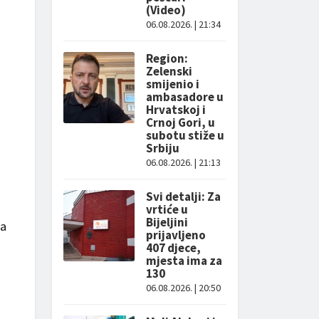
(Video)
06.08.2026. | 21:34
Region:
Zelenski
smijenio i
ambasadore u
Hrvatskoj i
Crnoj Gori, u
subotu stiže u
Srbiju
06.08.2026. | 21:13
Svi detalji: Za
vrtiće u
Bijeljini
na
prijavljeno
407 djece,
mjesta ima za
130
06.08.2026. | 20:50