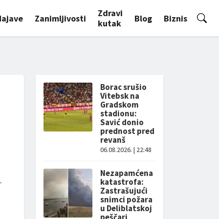
Zdravi
Najave
Zanimljivosti
Blog
Biznis
kutak
Borac srušio
Vitebsk na
Gradskom
stadionu:
Savić donio
prednost pred
revanš
06.08.2026. | 22:48
Nezapamćena
.
katastrofa:
Zastrašujući
snimci požara
u Deliblatskoj
peščari