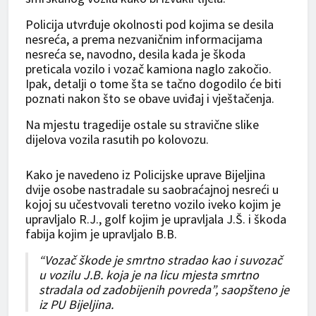
Policija utvrđuje okolnosti pod kojima se desila
nesreća, a prema nezvaničnim informacijama
nesreća se, navodno, desila kada je škoda
preticala vozilo i vozač kamiona naglo zakočio.
Ipak, detalji o tome šta se tačno dogodilo će biti
poznati nakon što se obave uviđaj i vještačenja.
Na mjestu tragedije ostale su stravične slike
dijelova vozila rasutih po kolovozu.
Kako je navedeno iz Policijske uprave Bijeljina
dvije osobe nastradale su saobraćajnoj nesreći u
kojoj su učestvovali teretno vozilo iveko kojim je
upravljalo R.J., golf kojim je upravljala J.Š. i škoda
fabija kojim je upravljalo B.B.
“Vozač škode je smrtno stradao kao i suvozač
u vozilu J.B. koja je na licu mjesta smrtno
stradala od zadobijenih povreda”, saopšteno je
iz PU Bijeljina.