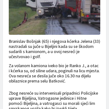
Branislav Bošnjak (65) i njegova kćerka Jelena (33)
nastradali su juče u Bijeljini kada su se škodom
sudarili s kamionom, a u ovoj nesreći je
učestvovao i golf.
Za volanom kamiona iveko bio je Ranko J., a otac
i kćerka su, od siline udara, poginuli na licu mjesta.
Ova nesreća se desila juče oko 16.30 na dijelu
obilaznice prema selu Batković.
Zbog nesreće su intervenisali pripadnici Policijske
uprave Bijeljina, Vatrogasne jedinice i Hitne
pomoći Bijeljina, a vatrogasci su morali sjeći lim
smrskanog vozila kako bi izvukli tijela.