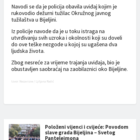
Navodi se da je policija obavila uviđaj kojim je
rukovodio dežurni tužilac Okružnog javnog
tužilaštva u Bijeljini.
Iz policije navode da je u toku istraga na
utvrđivanju svih uzroka i okolnosti koji su doveli
do ove teške nezgode u kojoj su ugašena dva
ljudska života.
Zbog nesreće za vrijeme trajanja uviđaja, bio je
obustavljen saobraćaj na zaobilaznici oko Bijeljine.
Izvor:
Nezavisne
/ Ljiljana Radić
Položeni vijenci i cvijeće: Povodom
slave grada Bijeljina – Svetog
Pantelejmona