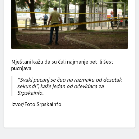
Mještani kažu da su čuli najmanje pet ili šest
pucnjava.
“Svaki pucanj se čuo na razmaku od desetak
sekundi”, kaže jedan od očevidaca za
Srpskainfo.
Izvor/Foto:
Srpskainfo