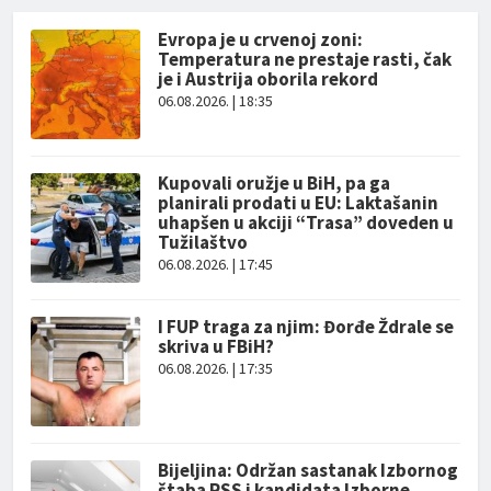
Evropa je u crvenoj zoni:
Temperatura ne prestaje rasti, čak
je i Austrija oborila rekord
06.08.2026. | 18:35
Kupovali oružje u BiH, pa ga
planirali prodati u EU: Laktašanin
uhapšen u akciji “Trasa” doveden u
Tužilaštvo
06.08.2026. | 17:45
I FUP traga za njim: Đorđe Ždrale se
skriva u FBiH?
06.08.2026. | 17:35
Bijeljina: Održan sastanak Izbornog
štaba RSS i kandidata Izborne