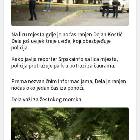
Na licu mjesta gdje je noćas ranjen Dejan Kostić
Dela još uvijek traje uviđaj koji obezbjeđuje
policija.
Kako javlja reporter Srpskainfo sa lica mjesta,
policija pretražuje park u potrazi za čaurama.
Prema nezvaničnim informacijama, Dela je ranjen
noćas oko jedan čas iza ponoći.
Dela važi za žestokog momka.