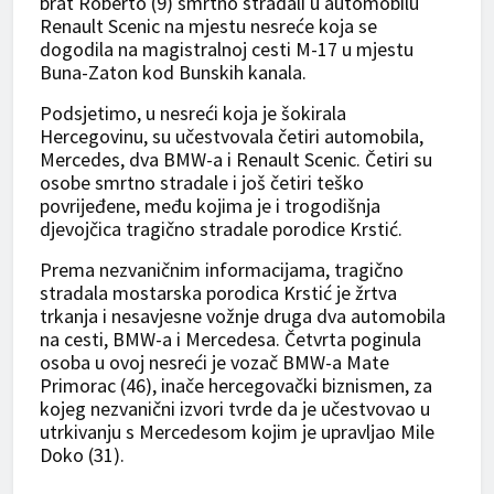
brat Roberto (9) smrtno stradali u automobilu
Renault Scenic na mjestu nesreće koja se
dogodila na magistralnoj cesti M-17 u mjestu
Buna-Zaton kod Bunskih kanala.
Podsjetimo, u nesreći koja je šokirala
Hercegovinu, su učestvovala četiri automobila,
Mercedes, dva BMW-a i Renault Scenic. Četiri su
osobe smrtno stradale i još četiri teško
povrijeđene, među kojima je i trogodišnja
djevojčica tragično stradale porodice Krstić.
Prema nezvaničnim informacijama, tragično
stradala mostarska porodica Krstić je žrtva
trkanja i nesavjesne vožnje druga dva automobila
na cesti, BMW-a i Mercedesa. Četvrta poginula
osoba u ovoj nesreći je vozač BMW-a Mate
Primorac (46), inače hercegovački biznismen, za
kojeg nezvanični izvori tvrde da je učestvovao u
utrkivanju s Mercedesom kojim je upravljao Mile
Doko (31).