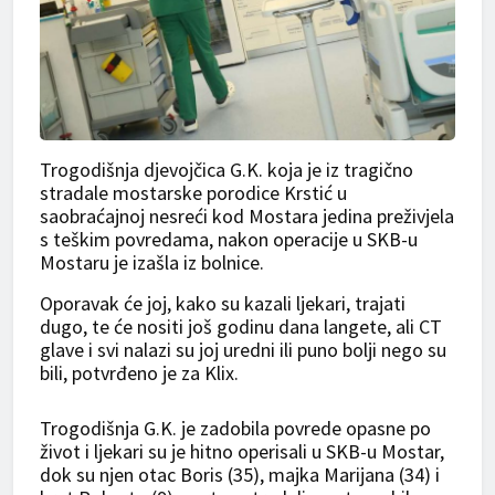
Trogodišnja djevojčica G.K. koja je iz tragično
stradale mostarske porodice Krstić u
saobraćajnoj nesreći kod Mostara jedina preživjela
s teškim povredama, nakon operacije u SKB-u
Mostaru je izašla iz bolnice.
Oporavak će joj, kako su kazali ljekari, trajati
dugo, te će nositi još godinu dana langete, ali CT
glave i svi nalazi su joj uredni ili puno bolji nego su
bili, potvrđeno je za Klix.
Trogodišnja G.K. je zadobila povrede opasne po
život i ljekari su je hitno operisali u SKB-u Mostar,
dok su njen otac Boris (35), majka Marijana (34) i