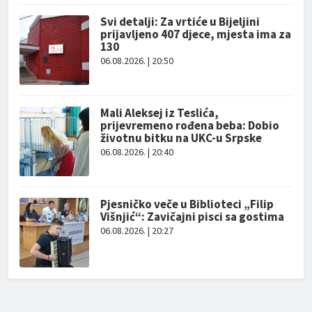
Svi detalji: Za vrtiće u Bijeljini
prijavljeno 407 djece, mjesta ima za
130
06.08.2026. | 20:50
Mali Aleksej iz Teslića,
prijevremeno rođena beba: Dobio
životnu bitku na UKC-u Srpske
06.08.2026. | 20:40
Pjesničko veče u Biblioteci „Filip
Višnjić“: Zavičajni pisci sa gostima
06.08.2026. | 20:27