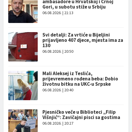
ambasadore u Hrvatskoj i Crnoj
Gori, u subotu stiže u Srbiju
06.08.2026. | 21:13
Svi detalji: Za vrtiće u Bijeljini
prijavljeno 407 djece, mjesta ima za
130
06.08.2026. | 20:50
Mali Aleksej iz Teslića,
prijevremeno rođena beba: Dobio
životnu bitku na UKC-u Srpske
06.08.2026. | 20:40
Pjesničko veče u Biblioteci „Filip
Višnjić“: Zavičajni pisci sa gostima
06.08.2026. | 20:27