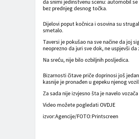
da snimi jedinstvenu scenu: automobil s
bez prednjeg desnog točka.
Dijelovi poput kočnica i osovina su strugali
smetalo.
Taversi je pokušao na sve načine da joj s
neoprezno da juri sve dok, ne uspjevši da z
Na sreću, nije bilo ozbiljnih posljedica.
Bizarnosti čitave priče doprinosi još je
kasnije je pronađen u gepeku njenog vozil
Za sada nije izvjesno šta je navelo vozača
Video možete pogledati
OVDJE
izvor:Agencije/FOTO:Printscreen