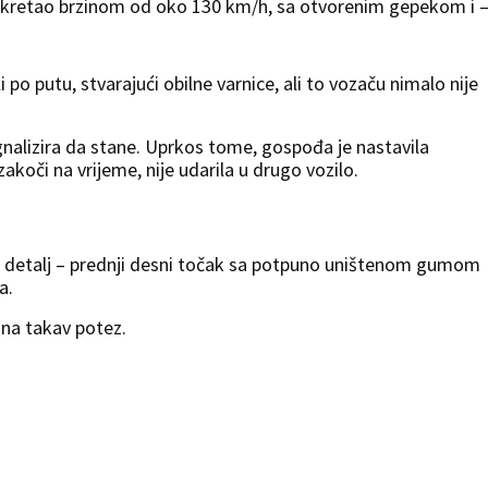
e kretao brzinom od oko 130 km/h, sa otvorenim gepekom i 
 po putu, stvarajući obilne varnice, ali to vozaču nimalo nije
ignalizira da stane. Uprkos tome, gospođa je nastavila
akoči na vrijeme, nije udarila u drugo vozilo.
dan detalj – prednji desni točak sa potpuno uništenom gumom
a.
 na takav potez.