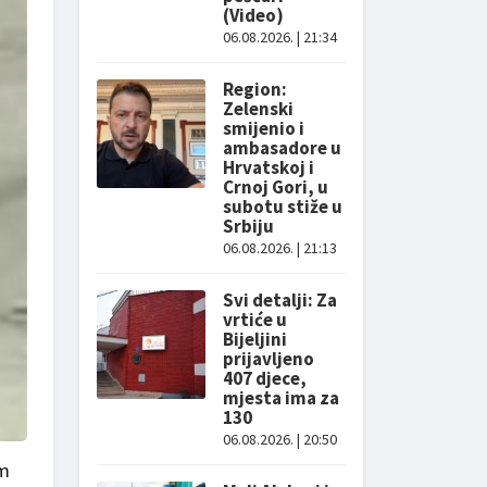
(Video)
06.08.2026. | 21:34
Region:
Zelenski
smijenio i
ambasadore u
Hrvatskoj i
Crnoj Gori, u
subotu stiže u
Srbiju
06.08.2026. | 21:13
Svi detalji: Za
vrtiće u
Bijeljini
prijavljeno
407 djece,
mjesta ima za
130
06.08.2026. | 20:50
om