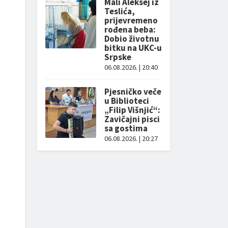
Mali Aleksej iz
–
Teslića,
prijevremeno
rođena beba:
Dobio životnu
bitku na UKC-u
Srpske
06.08.2026. | 20:40
Pjesničko veče
u Biblioteci
„Filip Višnjić“:
Zavičajni pisci
sa gostima
06.08.2026. | 20:27