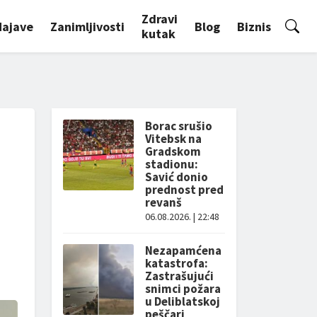
Zdravi
Najave
Zanimljivosti
Blog
Biznis
kutak
Borac srušio
Vitebsk na
Gradskom
stadionu:
Savić donio
prednost pred
revanš
06.08.2026. | 22:48
Nezapamćena
katastrofa:
Zastrašujući
snimci požara
u Deliblatskoj
peščari