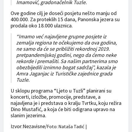
Imamović, gradonačelnik Tuzle.
Ove godine cilj je doseći posjetu nešto manju od
400.000. Za proteklih 15 dana, Panonska jezera su
prodala oko 18.000 ulaznica.
“Imamo već najavljene grupne posjete iz
zemalja regiona te očekujemo da ova godina,
ne samo da će se približiti rekordnoj 2019.
pretpandemijskoj godini, nego da ćemo neke
rekorde i premašiti. Sa našim partnerima smo
obezbijedili iznimno bogat sadržaj”, kazala je
Amra Jaganjac iz Turističke zajednice grada
Tuzle.
U sklopu programa “Ljeto u Tuzli” planirani su
koncerti, izložbe, promocije, predstave, a
najavljena je i predstava o kralju Tvrtku, koju režira
Dino Mustafić, a koja će biti odigrana upravo na
slanim jezerima.
Izvor:Nezavisne/
Foto: Nataša Tadić
|