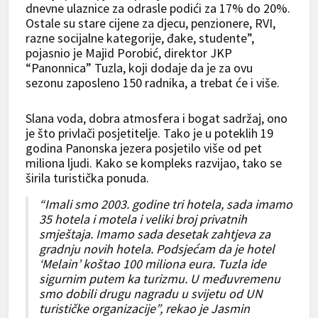
dnevne ulaznice za odrasle podići za 17% do 20%.
Ostale su stare cijene za djecu, penzionere, RVI,
razne socijalne kategorije, đake, studente”,
pojasnio je Majid Porobić, direktor JKP
“Panonnica” Tuzla, koji dodaje da je za ovu
sezonu zaposleno 150 radnika, a trebat će i više.
Slana voda, dobra atmosfera i bogat sadržaj, ono
je što privlači posjetitelje. Tako je u poteklih 19
godina Panonska jezera posjetilo više od pet
miliona ljudi. Kako se kompleks razvijao, tako se
širila turistička ponuda.
“Imali smo 2003. godine tri hotela, sada imamo
35 hotela i motela i veliki broj privatnih
smještaja. Imamo sada desetak zahtjeva za
gradnju novih hotela. Podsjećam da je hotel
‘Melain’ koštao 100 miliona eura. Tuzla ide
sigurnim putem ka turizmu. U međuvremenu
smo dobili drugu nagradu u svijetu od UN
turističke organizacije”, rekao je Jasmin