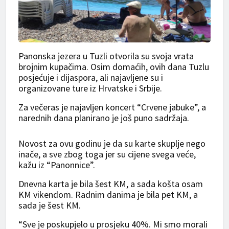
Panonska jezera u Tuzli otvorila su svoja vrata
brojnim kupačima. Osim domaćih, ovih dana Tuzlu
posjećuje i dijaspora, ali najavljene su i
organizovane ture iz Hrvatske i Srbije.
Za večeras je najavljen koncert “Crvene jabuke”, a
narednih dana planirano je još puno sadržaja.
Novost za ovu godinu je da su karte skuplje nego
inače, a sve zbog toga jer su cijene svega veće,
kažu iz “Panonnice”.
Dnevna karta je bila šest KM, a sada košta osam
KM vikendom. Radnim danima je bila pet KM, a
sada je šest KM.
“Sve je poskupjelo u prosjeku 40%. Mi smo morali