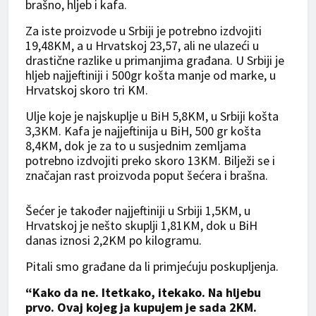
brašno, hljeb i kafa.
Za iste proizvode u Srbiji je potrebno izdvojiti
19,48KM, a u Hrvatskoj 23,57, ali ne ulazeći u
drastične razlike u primanjima građana. U Srbiji je
hljeb najjeftiniji i 500gr košta manje od marke, u
Hrvatskoj skoro tri KM.
Ulje koje je najskuplje u BiH 5,8KM, u Srbiji košta
3,3KM. Kafa je najjeftinija u BiH, 500 gr košta
8,4KM, dok je za to u susjednim zemljama
potrebno izdvojiti preko skoro 13KM. Bilježi se i
značajan rast proizvoda poput šećera i brašna.
Šećer je također najjeftiniji u Srbiji 1,5KM, u
Hrvatskoj je nešto skuplji 1,81KM, dok u BiH
danas iznosi 2,2KM po kilogramu.
Pitali smo građane da li primjećuju poskupljenja.
“Kako da ne. Itetkako, itekako. Na hljebu
prvo. Ovaj kojeg ja kupujem je sada 2KM.