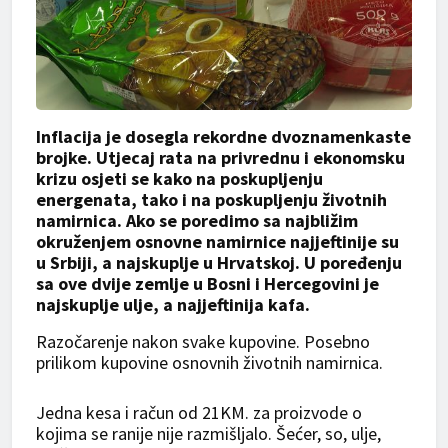
Inflacija je dosegla rekordne dvoznamenkaste
brojke. Utjecaj rata na privrednu i ekonomsku
krizu osjeti se kako na poskupljenju
energenata, tako i na poskupljenju životnih
namirnica. Ako se poredimo sa najbližim
okruženjem osnovne namirnice najjeftinije su
u Srbiji, a najskuplje u Hrvatskoj. U poređenju
sa ove dvije zemlje u Bosni i Hercegovini je
najskuplje ulje, a najjeftinija kafa.
Razočarenje nakon svake kupovine. Posebno
prilikom kupovine osnovnih životnih namirnica.
Jedna kesa i račun od 21KM. za proizvode o
kojima se ranije nije razmišljalo. Šećer, so, ulje,