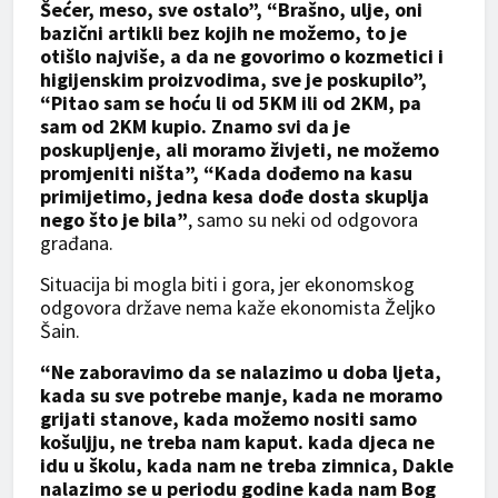
Šećer, meso, sve ostalo”, “Brašno, ulje, oni
bazični artikli bez kojih ne možemo, to je
otišlo najviše, a da ne govorimo o kozmetici i
higijenskim proizvodima, sve je poskupilo”,
“Pitao sam se hoću li od 5KM ili od 2KM, pa
sam od 2KM kupio. Znamo svi da je
poskupljenje, ali moramo živjeti, ne možemo
promjeniti ništa”, “Kada dođemo na kasu
primijetimo, jedna kesa dođe dosta skuplja
nego što je bila”
, samo su neki od odgovora
građana.
Situacija bi mogla biti i gora, jer ekonomskog
odgovora države nema kaže ekonomista Željko
Šain.
“Ne zaboravimo da se nalazimo u doba ljeta,
kada su sve potrebe manje, kada ne moramo
grijati stanove, kada možemo nositi samo
košuljju, ne treba nam kaput. kada djeca ne
idu u školu, kada nam ne treba zimnica, Dakle
nalazimo se u periodu godine kada nam Bog