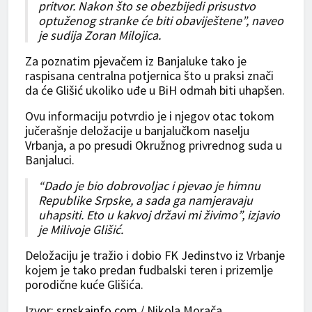
pritvor. Nakon što se obezbijedi prisustvo
optuženog stranke će biti obaviještene”, naveo
je sudija Zoran Milojica.
Za poznatim pjevačem iz Banjaluke tako je
raspisana centralna potjernica što u praksi znači
da će Glišić ukoliko uđe u BiH odmah biti uhapšen.
Ovu informaciju potvrdio je i njegov otac tokom
jučerašnje deložacije u banjalučkom naselju
Vrbanja, a po presudi Okružnog privrednog suda u
Banjaluci.
“Dado je bio dobrovoljac i pjevao je himnu
Republike Srpske, a sada ga namjeravaju
uhapsiti. Eto u kakvoj državi mi živimo”, izjavio
je Milivoje Glišić.
Deložaciju je tražio i dobio FK Jedinstvo iz Vrbanje
kojem je tako predan fudbalski teren i prizemlje
porodične kuće Glišića.
Izvor:
srpskainfo.com
/ Nikola Morača