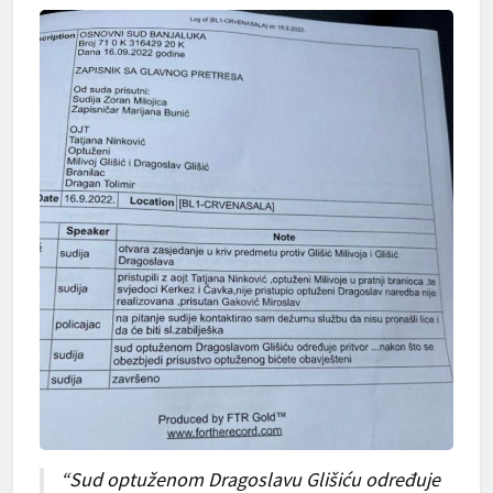
“Sud optuženom Dragoslavu Glišiću određuje