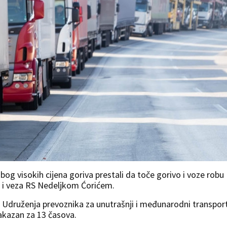
bog visokih cijena goriva prestali da toče gorivo i voze robu
a i veza RS Nedeljkom Ćorićem.
k Udruženja prevoznika za unutrašnji i međunarodni transpor
akazan za 13 časova.