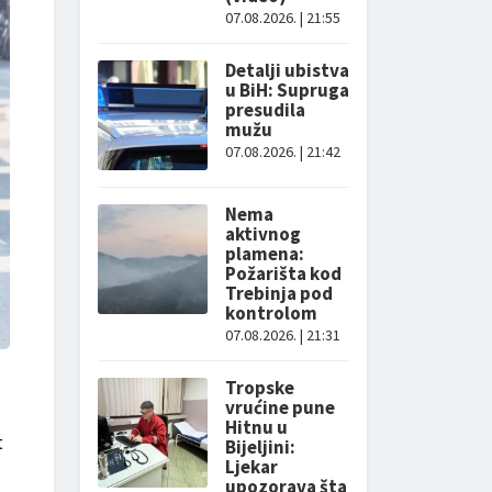
07.08.2026. | 21:55
Detalji ubistva
u BiH: Supruga
presudila
mužu
07.08.2026. | 21:42
Nema
aktivnog
plamena:
Požarišta kod
Trebinja pod
kontrolom
07.08.2026. | 21:31
Tropske
vrućine pune
Hitnu u
t
Bijeljini:
Ljekar
upozorava šta