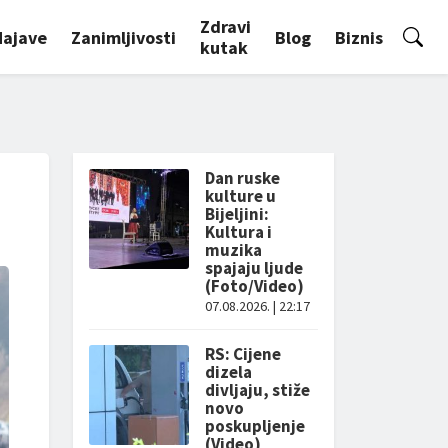
Zdravi
Najave
Zanimljivosti
Blog
Biznis
kutak
Dan ruske
kulture u
Bijeljini:
Kultura i
muzika
spajaju ljude
(Foto/Video)
07.08.2026. | 22:17
RS: Cijene
dizela
divljaju, stiže
novo
poskupljenje
(Video)