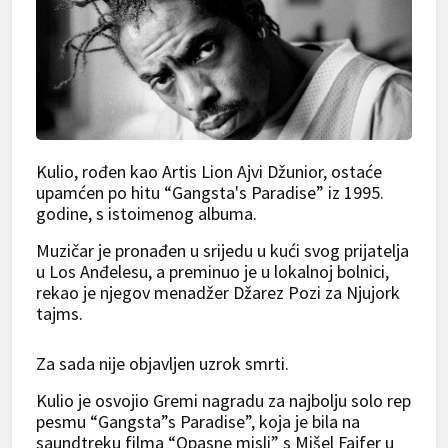
Kulio, rođen kao Artis Lion Ajvi Džunior, ostaće
upamćen po hitu “Gangsta's Paradise” iz 1995.
godine, s istoimenog albuma.
Muzičar je pronađen u srijedu u kući svog prijatelja
u Los Anđelesu, a preminuo je u lokalnoj bolnici,
rekao je njegov menadžer Džarez Pozi za Njujork
tajms.
Za sada nije objavljen uzrok smrti.
Kulio je osvojio Gremi nagradu za najbolju solo rep
pesmu “Gangsta”s Paradise”, koja je bila na
saundtreku filma “Opasne misli” s Mišel Fajfer u