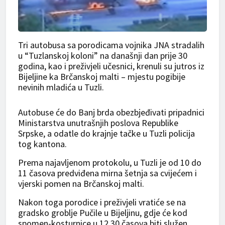
Tri autobusa sa porodicama vojnika JNA stradalih
u “Tuzlanskoj koloni” na današnji dan prije 30
godina, kao i preživjeli učesnici, krenuli su jutros iz
Bijeljine ka Brčanskoj malti – mjestu pogibije
nevinih mladića u Tuzli.
Autobuse će do Banj brda obezbjeđivati pripadnici
Ministarstva unutrašnjih poslova Republike
Srpske, a odatle do krajnje tačke u Tuzli policija
tog kantona.
Prema najavljenom protokolu, u Tuzli je od 10 do
11 časova predviđena mirna šetnja sa cvijećem i
vjerski pomen na Brčanskoj malti.
Nakon toga porodice i preživjeli vratiće se na
gradsko groblje Pučile u Bijeljinu, gdje će kod
spomen-kosturnice u 12.30 časova biti služen