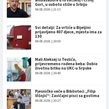
ambasadore u Hrvatskoj i Crnoj
Gori, u subotu stiže u Srbiju
06.08.2026. | 21:13
Svi detalji: Za vrtiće u Bijeljini
prijavljeno 407 djece, mjesta ima za
130
06.08.2026. | 20:50
Mali Aleksej iz Teslića,
prijevremeno rođena beba: Dobio
životnu bitku na UKC-u Srpske
06.08.2026. | 20:40
Pjesničko veče u Biblioteci „Filip
Višnjić“: Zavičajni pisci sa gostima
06.08.2026. | 20:27