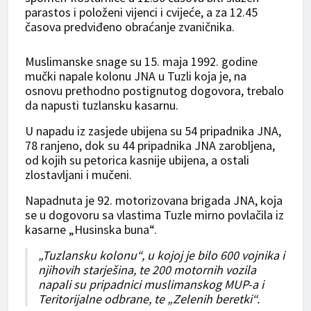
parastos i položeni vijenci i cvijeće, a za 12.45
časova predviđeno obraćanje zvaničnika.
Muslimanske snage su 15. maja 1992. godine
mučki napale kolonu JNA u Tuzli koja je, na
osnovu prethodno postignutog dogovora, trebalo
da napusti tuzlansku kasarnu.
U napadu iz zasjede ubijena su 54 pripadnika JNA,
78 ranjeno, dok su 44 pripadnika JNA zarobljena,
od kojih su petorica kasnije ubijena, a ostali
zlostavljani i mučeni.
Napadnuta je 92. motorizovana brigada JNA, koja
se u dogovoru sa vlastima Tuzle mirno povlačila iz
kasarne „Husinska buna“.
„Tuzlansku kolonu“, u kojoj je bilo 600 vojnika i
njihovih starješina, te 200 motornih vozila
napali su pripadnici muslimanskog MUP-a i
Teritorijalne odbrane, te „Zelenih beretki“.