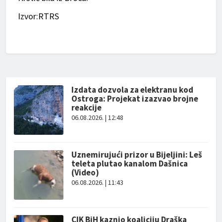
Izvor:RTRS
Izdata dozvola za elektranu kod
Ostroga: Projekat izazvao brojne
reakcije
06.08.2026. | 12:48
Uznemirujući prizor u Bijeljini: Leš
teleta plutao kanalom Dašnica
(Video)
06.08.2026. | 11:43
CIK BiH kaznio koaliciju Draška