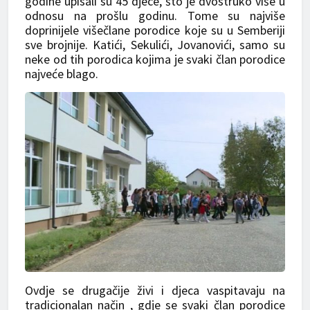
godine upisali su 45 djece, što je dvostruko više u
odnosu na prošlu godinu. Tome su najviše
doprinijele višečlane porodice koje su u Semberiji
sve brojnije. Katići, Sekulići, Јovanovići, samo su
neke od tih porodica kojima je svaki član porodice
najveće blago.
Ovdje se drugačije živi i djeca vaspitavaju na
tradicionalan način , gdje se svaki član porodice