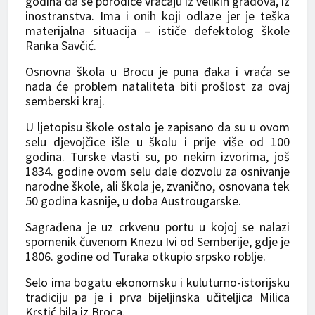
godina da se porodice vraćaju iz velikih gradova, iz
inostranstva. Ima i onih koji odlaze jer je teška
materijalna situacija – ističe defektolog škole
Ranka Savčić.
Osnovna škola u Brocu je puna đaka i vraća se
nada će problem nataliteta biti prošlost za ovaj
semberski kraj.
U ljetopisu škole ostalo je zapisano da su u ovom
selu djevojčice išle u školu i prije više od 100
godina. Turske vlasti su, po nekim izvorima, još
1834. godine ovom selu dale dozvolu za osnivanje
narodne škole, ali škola je, zvanično, osnovana tek
50 godina kasnije, u doba Austrougarske.
Sagrađena je uz crkvenu portu u kojoj se nalazi
spomenik čuvenom Knezu Ivi od Semberije, gdje je
1806. godine od Turaka otkupio srpsko roblje.
Selo ima bogatu ekonomsku i kuluturno-istorijsku
tradiciju pa je i prva bijeljinska učiteljica Milica
Krstić bila iz Broca.