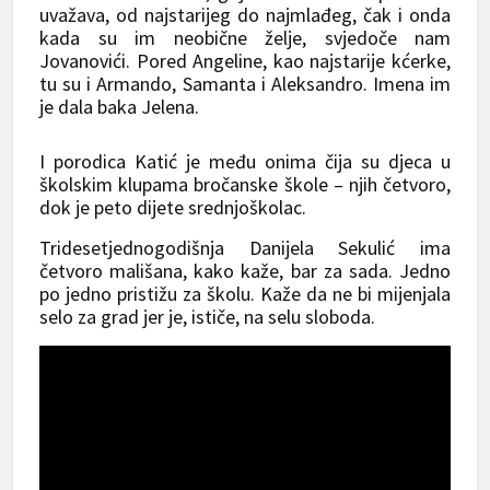
uvažava, od najstarijeg do najmlađeg, čak i onda
kada su im neobične želje, svjedoče nam
Јovanovići. Pored Angeline, kao najstarije kćerke,
tu su i Armando, Samanta i Aleksandro. Imena im
je dala baka Јelena.
I porodica Katić je među onima čija su djeca u
školskim klupama bročanske škole – njih četvoro,
dok je peto dijete srednjoškolac.
Tridesetjednogodišnja Danijela Sekulić ima
četvoro mališana, kako kaže, bar za sada. Јedno
po jedno pristižu za školu. Kaže da ne bi mijenjala
selo za grad jer je, ističe, na selu sloboda.