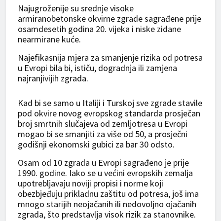
Najugroženije su srednje visoke
armiranobetonske okvirne zgrade sagrađene prije
osamdesetih godina 20. vijeka i niske zidane
nearmirane kuće.
Najefikasnija mjera za smanjenje rizika od potresa
u Evropi bila bi, ističu, dogradnja ili zamjena
najranjivijih zgrada.
Kad bi se samo u Italiji i Turskoj sve zgrade stavile
pod okvire novog evropskog standarda prosječan
broj smrtnih slučajeva od zemljotresa u Evropi
mogao bi se smanjiti za više od 50, a prosječni
godišnji ekonomski gubici za bar 30 odsto.
Osam od 10 zgrada u Evropi sagrađeno je prije
1990. godine. Iako se u većini evropskih zemalja
upotrebljavaju noviji propisi i norme koji
obezbjeđuju prikladnu zaštitu od potresa, još ima
mnogo starijih neojačanih ili nedovoljno ojačanih
zgrada, što predstavlja visok rizik za stanovnike.