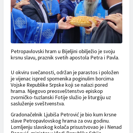
Petropavlovski hram u Bijeljini obilježio je svoju
krsnu slavu, praznik svetih apostola Petra i Pavla.
U okviru svečanosti, održan je parastos i položen
je vijenac ispred spomenika poginulim borcima
Vojske Republike Srpske koji se nalazi pored
hrama. Njegovo preosveštenstvo episkop
zvorničko-tuzlanski Fotije služio je liturgiju uz
sasluženje sveštvenstva.
Gradonačelnik Ljubiša Petrović je bio kum krsne
slave Petropavlovskog hrama za ovu godinu.
Lomljenju slavskog kolača prisustvovao je i Nenad