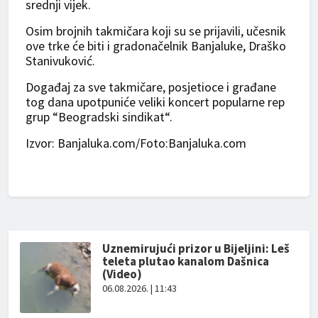
srednji vijek.
Osim brojnih takmičara koji su se prijavili, učesnik
ove trke će biti i gradonačelnik Banjaluke, Draško
Stanivuković.
Događaj za sve takmičare, posjetioce i građane
tog dana upotpuniće veliki koncert popularne rep
grup “Beogradski sindikat“.
Izvor: Banjaluka.com/Foto:Banjaluka.com
Uznemirujući prizor u Bijeljini: Leš
teleta plutao kanalom Dašnica
(Video)
06.08.2026. | 11:43