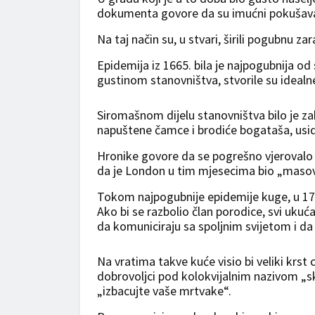
dokumenta govore da su imućni pokušaval
Na taj način su, u stvari, širili pogubnu za
Epidemija iz 1665. bila je najpogubnija od
gustinom stanovništva, stvorile su idealne
Siromašnom dijelu stanovništva bilo je za
napuštene čamce i brodiće bogataša, usi
Hronike govore da se pogrešno vjerovalo k
da je London u tim mjesecima bio „masovn
Tokom najpogubnije epidemije kuge, u 17. 
Ako bi se razbolio član porodice, svi ukuć
da komuniciraju sa spoljnim svijetom i da 
Na vratima takve kuće visio bi veliki krst 
dobrovoljci pod kolokvijalnim nazivom „skup
„izbacujte vaše mrtvake“.