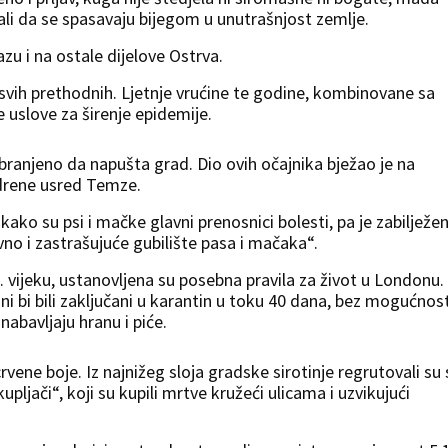
i da se spasavaju bijegom u unutrašnjost zemlje.
razu i na ostale dijelove Ostrva.
 svih prethodnih. Ljetnje vrućine te godine, kombinovane sa
 uslove za širenje epidemije.
branjeno da napušta grad. Dio ovih očajnika bježao je na
drene usred Temze.
ako su psi i mačke glavni prenosnici bolesti, pa je zabilježe
o i zastrašujuće gubilište pasa i mačaka“.
vijeku, ustanovljena su posebna pravila za život u Londonu.
ani bi bili zaključani u karantin u toku 40 dana, bez mogućnost
nabavljaju hranu i piće.
crvene boje. Iz najnižeg sloja gradske sirotinje regrutovali su 
ljači“, koji su kupili mrtve kružeći ulicama i uzvikujući