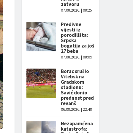
zatvoru
07.08.2026. | 08:25
Predivne
vijesti iz
porodilišta:
Srpska
bogatija za još
27 beba
07.08.2026. | 08:09
Borac srušio
Vitebsk na
Gradskom
stadionu:
Savić donio
prednost pred
revanš
06.08.2026. | 22:48
Nezapamćena
katastrofa: