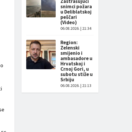
Zastrašujući
snimci požara
u Deliblatskoj
peščari
(Video)
06.08.2026. | 21:34
Region:
Zelenski
smijenio i
ambasadore u
Hrvatskoj i
no
Crnoj Gori, u
subotu stiže u
Srbiju
06.08.2026. | 21:13
i
se