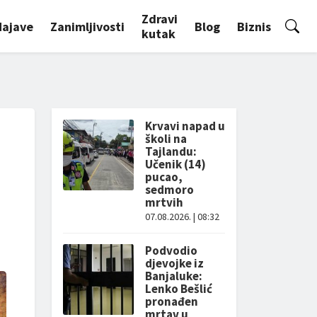
Zdravi
Najave
Zanimljivosti
Blog
Biznis
kutak
Krvavi napad u
školi na
Tajlandu:
Učenik (14)
pucao,
sedmoro
mrtvih
07.08.2026. | 08:32
Podvodio
djevojke iz
Banjaluke:
Lenko Bešlić
pronađen
mrtav u