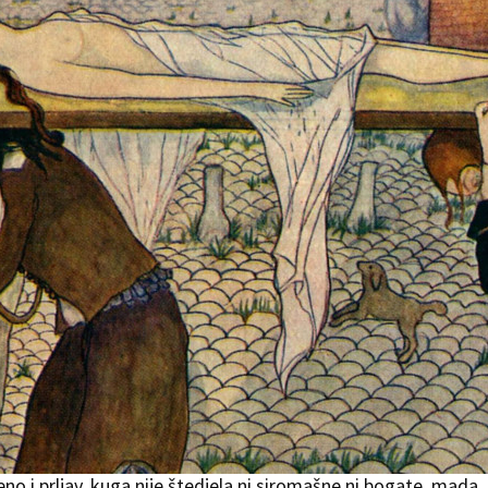
eno i prljav, kuga nije štedjela ni siromašne ni bogate, mada