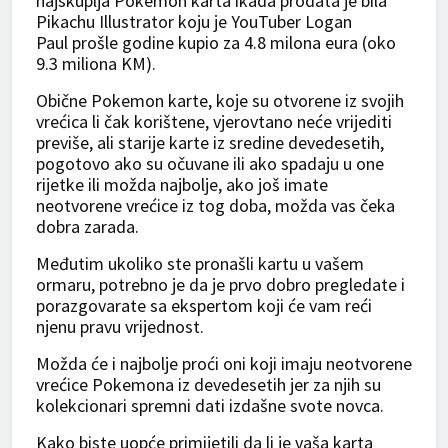
najskuplja Pokemon karta ikada prodata je bila
Pikachu Illustrator koju je YouTuber Logan
Paul prošle godine kupio za 4.8 milona eura (oko
9.3 miliona KM).
Obične Pokemon karte, koje su otvorene iz svojih
vrećica li čak korištene, vjerovtano neće vrijediti
previše, ali starije karte iz sredine devedesetih,
pogotovo ako su očuvane ili ako spadaju u one
rijetke ili možda najbolje, ako još imate
neotvorene vrećice iz tog doba, možda vas čeka
dobra zarada.
Međutim ukoliko ste pronašli kartu u vašem
ormaru, potrebno je da je prvo dobro pregledate i
porazgovarate sa ekspertom koji će vam reći
njenu pravu vrijednost.
Možda će i najbolje proći oni koji imaju neotvorene
vrećice Pokemona iz devedesetih jer za njih su
kolekcionari spremni dati izdašne svote novca.
Kako biste uopće primijetili da li je vaša karta