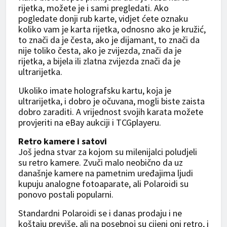
rijetka, možete je i sami pregledati. Ako
pogledate donji rub karte, vidjet ćete oznaku
koliko vam je karta rijetka, odnosno ako je kružić,
to znači da je česta, ako je dijamant, to znači da
nije toliko česta, ako je zvijezda, znači da je
rijetka, a bijela ili zlatna zvijezda znači da je
ultrarijetka.
Ukoliko imate holografsku kartu, koja je
ultrarijetka, i dobro je očuvana, mogli biste zaista
dobro zaraditi. A vrijednost svojih karata možete
provjeriti na eBay aukciji i TCGplayeru.
Retro kamere i satovi
Još jedna stvar za kojom su milenijalci poludjeli
su retro kamere. Zvuči malo neobično da uz
današnje kamere na pametnim uređajima ljudi
kupuju analogne fotoaparate, ali Polaroidi su
ponovo postali popularni.
Standardni Polaroidi se i danas prodaju i ne
koštaju previše, ali na posebnoj su cijeni oni retro, i