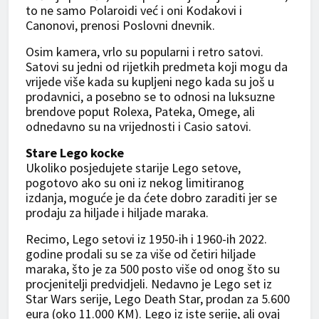
to ne samo Polaroidi već i oni Kodakovi i
Canonovi, prenosi Poslovni dnevnik.
Osim kamera, vrlo su popularni i retro satovi.
Satovi su jedni od rijetkih predmeta koji mogu da
vrijede više kada su kupljeni nego kada su još u
prodavnici, a posebno se to odnosi na luksuzne
brendove poput Rolexa, Pateka, Omege, ali
odnedavno su na vrijednosti i Casio satovi.
Stare Lego kocke
Ukoliko posjedujete starije Lego setove,
pogotovo ako su oni iz nekog limitiranog
izdanja, moguće je da ćete dobro zaraditi jer se
prodaju za hiljade i hiljade maraka.
Recimo, Lego setovi iz 1950-ih i 1960-ih 2022.
godine prodali su se za više od četiri hiljade
maraka, što je za 500 posto više od onog što su
procjenitelji predvidjeli. Nedavno je Lego set iz
Star Wars serije, Lego Death Star, prodan za 5.600
eura (oko 11.000 KM). Lego iz iste serije, ali ovaj