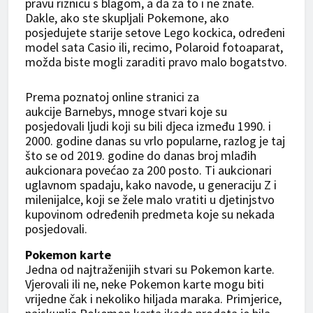
pravu riznicu s blagom, a da za to i ne znate.
Dakle, ako ste skupljali Pokemone, ako
posjedujete starije setove Lego kockica, određeni
model sata Casio ili, recimo, Polaroid fotoaparat,
možda biste mogli zaraditi pravo malo bogatstvo.
Prema poznatoj online stranici za
aukcije Barnebys, mnoge stvari koje su
posjedovali ljudi koji su bili djeca između 1990. i
2000. godine danas su vrlo popularne, razlog je taj
što se od 2019. godine do danas broj mlađih
aukcionara povećao za 200 posto. Ti aukcionari
uglavnom spadaju, kako navode, u generaciju Z i
milenijalce, koji se žele malo vratiti u djetinjstvo
kupovinom određenih predmeta koje su nekada
posjedovali.
Pokemon karte
Jedna od najtraženijih stvari su Pokemon karte.
Vjerovali ili ne, neke Pokemon karte mogu biti
vrijedne čak i nekoliko hiljada maraka. Primjerice,