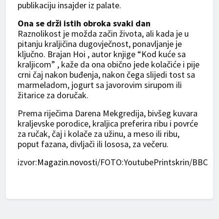
publikaciju insajder iz palate.
Ona se drži istih obroka svaki dan
Raznolikost je možda začin života, ali kada je u
pitanju kraljičina dugovječnost, ponavljanje je
ključno. Brajan Hoi , autor knjige “Kod kuće sa
kraljicom” , kaže da ona obično jede kolačiće i pije
crni čaj nakon buđenja, nakon čega slijedi tost sa
marmeladom, jogurt sa javorovim sirupom ili
žitarice za doručak.
Prema riječima Darena Mekgredija, bivšeg kuvara
kraljevske porodice, kraljica preferira ribu i povrće
za ručak, čaj i kolače za užinu, a meso ili ribu,
poput fazana, divljači ili lososa, za večeru.
izvor:
Magazin.novosti
/FOTO:YoutubePrintskrin/BBC