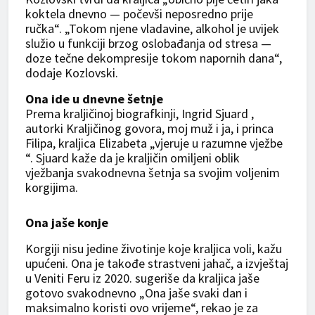
koktela dnevno — počevši neposredno prije
ručka“. „Tokom njene vladavine, alkohol je uvijek
služio u funkciji brzog oslobađanja od stresa —
doze tečne dekompresije tokom napornih dana“,
dodaje Kozlovski.
Ona ide u dnevne šetnje
Prema kraljičinoj biografkinji, Ingrid Sjuard ,
autorki Kraljičinog govora, moj muž i ja, i princa
Filipa, kraljica Elizabeta „vjeruje u razumne vježbe
“. Sjuard kaže da je kraljičin omiljeni oblik
vježbanja svakodnevna šetnja sa svojim voljenim
korgijima.
Ona jaše konje
Korgiji nisu jedine životinje koje kraljica voli, kažu
upućeni. Ona je takođe strastveni jahač, a izvještaj
u Veniti Feru iz 2020. sugeriše da kraljica jaše
gotovo svakodnevno „Ona jaše svaki dan i
maksimalno koristi ovo vrijeme“, rekao je za