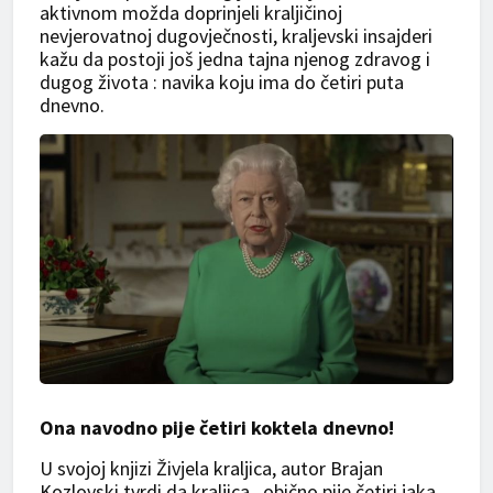
aktivnom možda doprinjeli kraljičinoj
nevjerovatnoj dugovječnosti, kraljevski insajderi
kažu da postoji još jedna tajna njenog zdravog i
dugog života : navika koju ima do četiri puta
dnevno.
Ona navodno pije četiri koktela dnevno!
U svojoj knjizi Živjela kraljica, autor Brajan
Kozlovski tvrdi da kraljica „obično pije četiri jaka