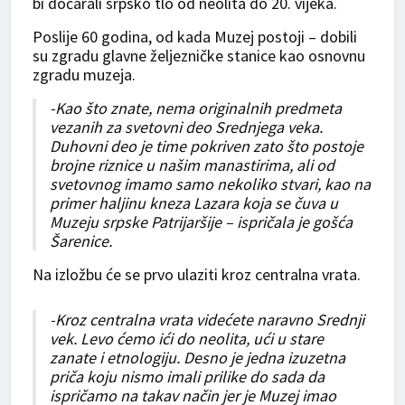
bi dočarali srpsko tlo od neolita do 20. vijeka.
Poslije 60 godina, od kada Muzej postoji – dobili
su zgradu glavne željezničke stanice kao osnovnu
zgradu muzeja.
-Kao što znate, nema originalnih predmeta
vezanih za svetovni deo Srednjega veka.
Duhovni deo je time pokriven zato što postoje
brojne riznice u našim manastirima, ali od
svetovnog imamo samo nekoliko stvari, kao na
primer haljinu kneza Lazara koja se čuva u
Muzeju srpske Patrijaršije – ispričala je gošća
Šarenice.
Na izložbu će se prvo ulaziti kroz centralna vrata.
-Kroz centralna vrata videćete naravno Srednji
vek. Levo ćemo ići do neolita, ući u stare
zanate i etnologiju. Desno je jedna izuzetna
priča koju nismo imali prilike do sada da
ispričamo na takav način jer je Muzej imao