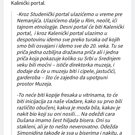
Kalinićki portal.
-Kroz Studenički portal ulazićemo u vreme pre
Nemanjića. Ulazićemo dalje u Rim, neolit, ići
tajnom etnologije. Desni portal će biti Kalenićki
portal, i kroz Kalenićki portal ulazimo u
despotovinu idemo sve preko turaka od kojih
smo bili osvajani i idemo sve do 20. veka. Tu se
priča jedna ozbiljna dražavna priča ali i jedna
priča koja pokazuje koliko su Srbi u Srednjem
veku bili moćni – ističe direktorka muzeja, i
dodaje da će u muzeju biti i cipele, jastučići,
garderoba – što će zajedno da upotpuni
prostor Muzeja.
-To neće biti kopije fresaka u vitrinama, to će
biti inicijacija za naše vladare, kako su prvo bili
različito obučeni, kakva je moda bila, kakav je
nakit bio koji su oni nosili… Na odeždi cara
Dušana imamo šest hiljada bisera. Oni su
stakleni, ali je to nešto neverovatno. Odežda
Simonidina takođe je sva u biserima i nakitu, a