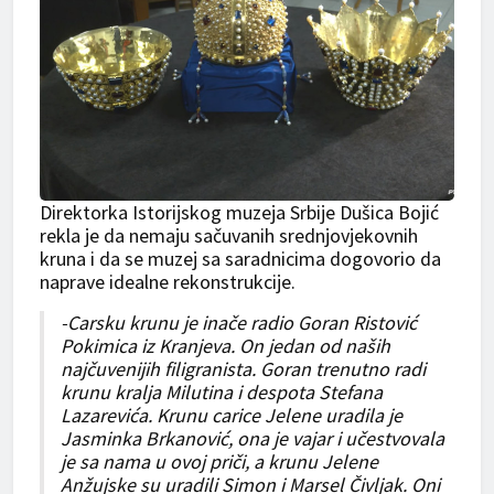
Direktorka Istorijskog muzeja Srbije Dušica Bojić
rekla je da nemaju sačuvanih srednjovjekovnih
kruna i da se muzej sa saradnicima dogovorio da
naprave idealne rekonstrukcije.
-Carsku krunu je inače radio Goran Ristović
Pokimica iz Kranjeva. On jedan od naših
najčuvenijih filigranista. Goran trenutno radi
krunu kralja Milutina i despota Stefana
Lazarevića. Krunu carice Jelene uradila je
Jasminka Brkanović, ona je vajar i učestvovala
je sa nama u ovoj priči, a krunu Jelene
Anžujske su uradili Simon i Marsel Čivljak. Oni