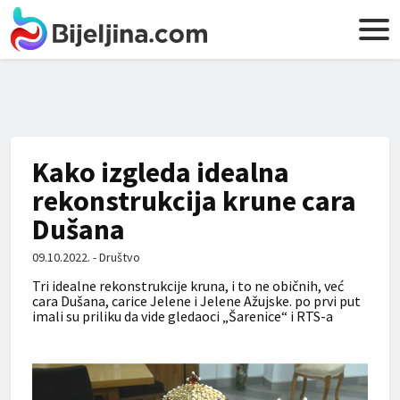
Kako izgleda idealna
rekonstrukcija krune cara
Dušana
09.10.2022. - Društvo
Tri idealne rekonstrukcije kruna, i to ne običnih, već
cara Dušana, carice Jelene i Jelene Ažujske. po prvi put
imali su priliku da vide gledaoci „Šarenice“ i RTS-a