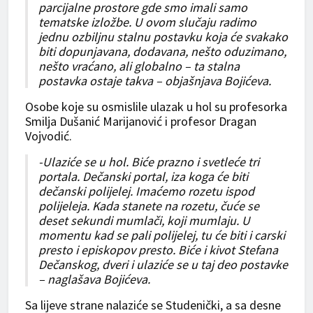
parcijalne prostore gde smo imali samo
tematske izložbe. U ovom slučaju radimo
jednu ozbiljnu stalnu postavku koja će svakako
biti dopunjavana, dodavana, nešto oduzimano,
nešto vraćano, ali globalno – ta stalna
postavka ostaje takva – objašnjava Bojićeva.
Osobe koje su osmislile ulazak u hol su profesorka
Smilja Dušanić Marijanović i profesor Dragan
Vojvodić.
-Ulaziće se u hol. Biće prazno i svetleće tri
portala. Dečanski portal, iza koga će biti
dečanski polijelej. Imaćemo rozetu ispod
polijeleja. Kada stanete na rozetu, čuće se
deset sekundi mumlači, koji mumlaju. U
momentu kad se pali polijelej, tu će biti i carski
presto i episkopov presto. Biće i kivot Stefana
Dečanskog, dveri i ulaziće se u taj deo postavke
– naglašava Bojićeva.
Sa lijeve strane nalaziće se Studenički, a sa desne