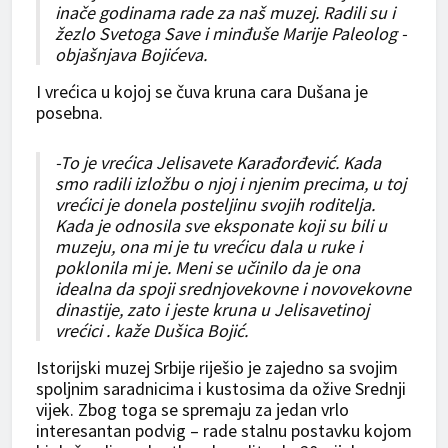
inače godinama rade za naš muzej. Radili su i
žezlo Svetoga Save i minđuše Marije Paleolog -
objašnjava Bojićeva.
I vrećica u kojoj se čuva kruna cara Dušana je
posebna.
-To je vrećica Jelisavete Karađorđević. Kada
smo radili izložbu o njoj i njenim precima, u toj
vrećici je donela posteljinu svojih roditelja.
Kada je odnosila sve eksponate koji su bili u
muzeju, ona mi je tu vrećicu dala u ruke i
poklonila mi je. Meni se učinilo da je ona
idealna da spoji srednjovekovne i novovekovne
dinastije, zato i jeste kruna u Jelisavetinoj
vrećici . kaže Dušica Bojić.
Istorijski muzej Srbije riješio je zajedno sa svojim
spoljnim saradnicima i kustosima da ožive Srednji
vijek. Zbog toga se spremaju za jedan vrlo
interesantan podvig – rade stalnu postavku kojom