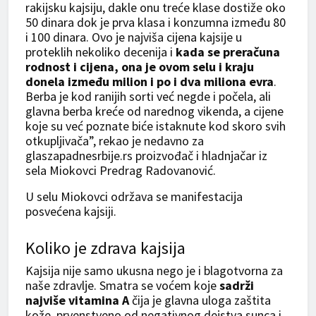
rakijsku kajsiju, dakle onu treće klase dostiže oko
50 dinara dok je prva klasa i konzumna između 80
i 100 dinara. Ovo je najviša cijena kajsije u
proteklih nekoliko decenija i
kada se preračuna
rodnost i cijena, ona je ovom selu i kraju
donela između milion i po i dva miliona evra
.
Berba je kod ranijih sorti već negde i počela, ali
glavna berba kreće od narednog vikenda, a cijene
koje su već poznate biće istaknute kod skoro svih
otkupljivača”, rekao je nedavno za
glaszapadnesrbije.rs proizvođač i hladnjačar iz
sela Miokovci Predrag Radovanović.
U selu Miokovci održava se manifestacija
posvećena kajsiji.
Koliko je zdrava kajsija
Kajsija nije samo ukusna nego je i blagotvorna za
naše zdravlje. Smatra se voćem koje
sadrži
najviše vitamina A
čija je glavna uloga zaštita
kože, prvenstveno od negativnog dejstva sunca i