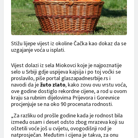
Stižu lijepe vijest iz okoline Čačka kao dokaz da se
uzgajanje voća u isplati.
Vijest dolazi iz sela Miokovci koje je najpoznatije
selo u Srbiji gdje uspijeva kajsija i po toj voćki se
proslavilo, piše portal glaszapadnesrbije.rs i
navodi da je
žuto zlato
, kako zovu ovu vrstu voća,
ove godine dostiglo rekordne cijene, a rod u ovom
kraju sa rubnim dijelovima Prijevora i Gorevnice
procjenjuje se na oko 90 procenata rodnosti.
„Za razliku od prošle godine kada je rodnost bila
između osam i deset odsto zbog mrazeva koji su
oštetili voće još u cvijetu, ovogodišnji rod je
natprosječan. Međutim i cijena je takva, za onu