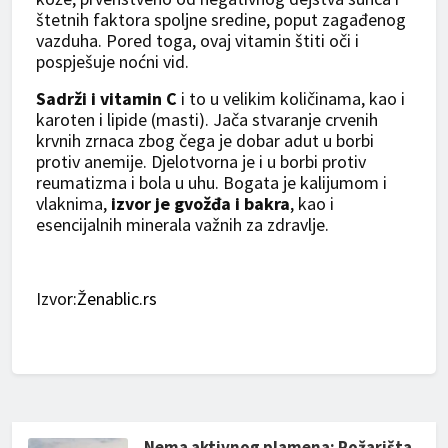
štetnih faktora spoljne sredine, poput zagađenog
vazduha. Pored toga, ovaj vitamin štiti oči i
pospješuje noćni vid.
Sadrži i vitamin C
i to u velikim količinama, kao i
karoten i lipide (masti). Jača stvaranje crvenih
krvnih zrnaca zbog čega je dobar adut u borbi
protiv anemije. Djelotvorna je i u borbi protiv
reumatizma i bola u uhu. Bogata je kalijumom i
vlaknima,
izvor je gvožđa i bakra
, kao i
esencijalnih minerala važnih za zdravlje.
Izvo
r:Ženablic.rs
Nema aktivnog plamena: Požarišta