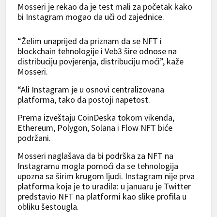
Mosseri je rekao da je test mali za početak kako
bi Instagram mogao da uči od zajednice.
“Želim unaprijed da priznam da se NFT i
blockchain tehnologije i Veb3 šire odnose na
distribuciju povjerenja, distribuciju moći”, kaže
Mosseri.
“Ali Instagram je u osnovi centralizovana
platforma, tako da postoji napetost.
Prema izveštaju CoinDeska tokom vikenda,
Ethereum, Polygon, Solana i Flow NFT biće
podržani.
Mosseri naglašava da bi podrška za NFT na
Instagramu mogla pomoći da se tehnologija
upozna sa širim krugom ljudi. Instagram nije prva
platforma koja je to uradila: u januaru je Twitter
predstavio NFT na platformi kao slike profila u
obliku šestougla.