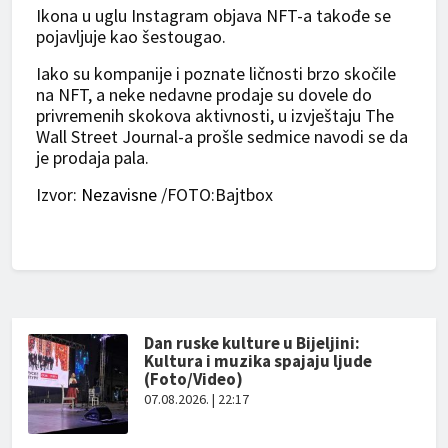
Ikona u uglu Instagram objava NFT-a takođe se
pojavljuje kao šestougao.
Iako su kompanije i poznate ličnosti brzo skočile
na NFT, a neke nedavne prodaje su dovele do
privremenih skokova aktivnosti, u izvještaju The
Wall Street Journal-a prošle sedmice navodi se da
je prodaja pala.
Izvor:
Nezavisne
/FOTO:Bajtbox
Dan ruske kulture u Bijeljini:
Kultura i muzika spajaju ljude
(Foto/Video)
07.08.2026. | 22:17