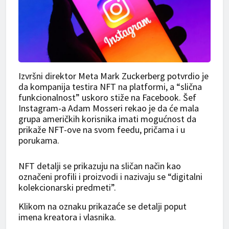
Izvršni direktor Meta Mark Zuckerberg potvrdio je
da kompanija testira NFT na platformi, a “slična
funkcionalnost” uskoro stiže na Facebook. Šef
Instagram-a Adam Mosseri rekao je da će mala
grupa američkih korisnika imati mogućnost da
prikaže NFT-ove na svom feedu, pričama i u
porukama.
NFT detalji se prikazuju na sličan način kao
označeni profili i proizvodi i nazivaju se “digitalni
kolekcionarski predmeti”.
Klikom na oznaku prikazaće se detalji poput
imena kreatora i vlasnika.