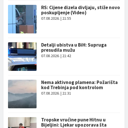
RS: Cijene dizela divljaju, stiže novo
poskupljenje (Video)
07.08.2026. | 21:55
Detalji ubistva u BiH: Supruga
presudila mužu
07.08.2026. | 21:42
Nema aktivnog plamena: Požarišta
kod Trebinja pod kontrolom
07.08.2026. | 21:31
Tropske vrućine pune Hitnu u
Bijeljini: Ljekar upozorava šta