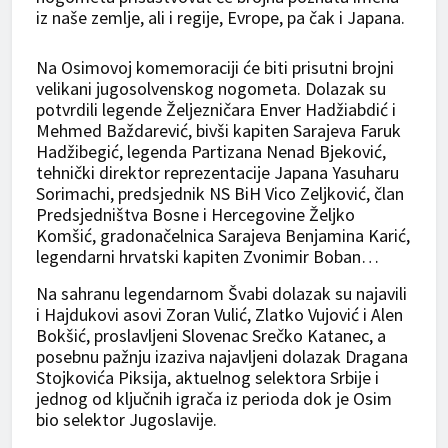
iz naše zemlje, ali i regije, Evrope, pa čak i Japana.
Na Osimovoj komemoraciji će biti prisutni brojni
velikani jugosolvenskog nogometa. Dolazak su
potvrdili legende Željezničara Enver Hadžiabdić i
Mehmed Baždarević, bivši kapiten Sarajeva Faruk
Hadžibegić, legenda Partizana Nenad Bjeković,
tehnički direktor reprezentacije Japana Yasuharu
Sorimachi, predsjednik NS BiH Vico Zeljković, član
Predsjedništva Bosne i Hercegovine Željko
Komšić, gradonačelnica Sarajeva Benjamina Karić,
legendarni hrvatski kapiten Zvonimir Boban…
Na sahranu legendarnom Švabi dolazak su najavili
i Hajdukovi asovi Zoran Vulić, Zlatko Vujović i Alen
Bokšić, proslavljeni Slovenac Srečko Katanec, a
posebnu pažnju izaziva najavljeni dolazak Dragana
Stojkovića Piksija, aktuelnog selektora Srbije i
jednog od ključnih igrača iz perioda dok je Osim
bio selektor Jugoslavije.