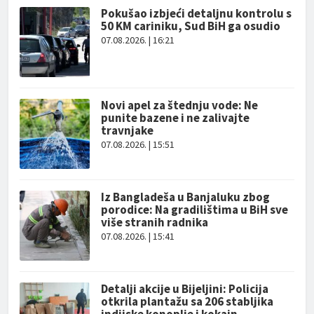
Pokušao izbjeći detaljnu kontrolu s
50 KM cariniku, Sud BiH ga osudio
07.08.2026. | 16:21
Novi apel za štednju vode: Ne
punite bazene i ne zalivajte
travnjake
07.08.2026. | 15:51
Iz Bangladeša u Banjaluku zbog
porodice: Na gradilištima u BiH sve
više stranih radnika
07.08.2026. | 15:41
Detalji akcije u Bijeljini: Policija
otkrila plantažu sa 206 stabljika
indijske konoplje i kokain