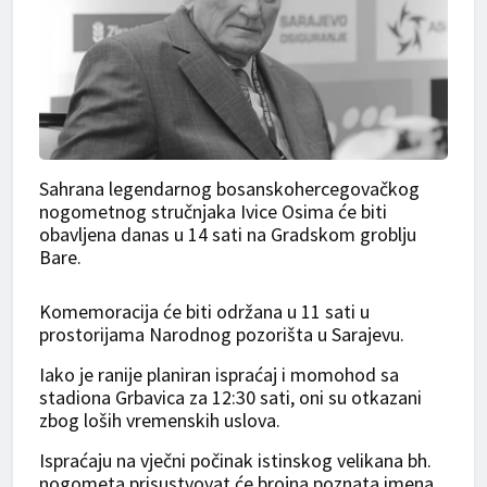
Sahrana legendarnog bosanskohercegovačkog
nogometnog stručnjaka Ivice Osima će biti
obavljena danas u 14 sati na Gradskom groblju
Bare.
Komemoracija će biti održana u 11 sati u
prostorijama Narodnog pozorišta u Sarajevu.
Iako je ranije planiran ispraćaj i momohod sa
stadiona Grbavica za 12:30 sati, oni su otkazani
zbog loših vremenskih uslova.
Ispraćaju na vječni počinak istinskog velikana bh.
nogometa prisustvovat će brojna poznata imena