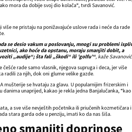
ako mora da dobije svoj dio kolača“, tvrdi Savanović.
oji više ne pristaju na ponižavajuće uslove rada i neće da rade
te.
kada se desio vakum u poslovanju, mnogi su problemi ispliv
uzetnici, ako hoće da opstanu, moraju smanjiti dobit, a
ziti „audije“; šta fali „škodi“ ili ’golfu’“
, kaže Savanović
 češće rade samo vlasnik, njegova supruga i deca, jer više
a radili za njih, dok oni glume velike gazde.
A mušterije se hvataju za glavu. U popularnijim frizerskim i
 danima unaprijed, kakao je rekla jedna Banjalučanka, “kao
ta, a sve više nevještih početnika ili priučenih kozmetičara i
 kada stara garda ode u penziju, imati ko da nas šiša.
eno smanjiti doprinose