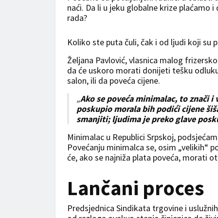
naći. Da li u jeku globalne krize plaćamo 
rada?
Koliko ste puta čuli, čak i od ljudi koji su 
Željana Pavlović, vlasnica malog frizersk
da će uskoro morati donijeti tešku odluku: 
salon, ili da poveća cijene.
„
Ako se poveća minimalac, to znači i 
poskupio morala bih podići cijene šiša
smanjiti; ljudima je preko glave posk
Minimalac u Republici Srpskoj, podsjećamo
Povećanju minimalca se, osim „velikih“ po
će, ako se najniža plata poveća, morati otpu
Lančani proces
Predsjednica Sindikata trgovine i uslužnih