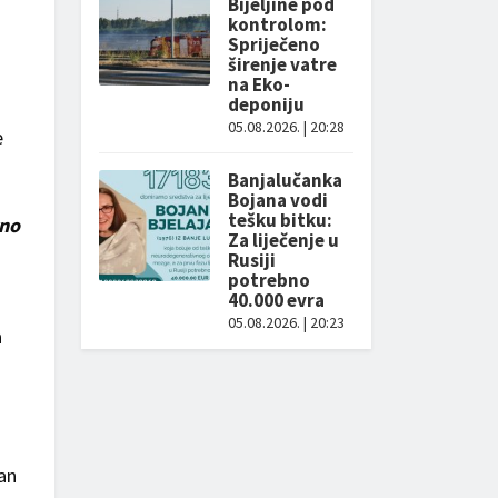
Bijeljine pod
kontrolom:
Spriječeno
širenje vatre
na Eko-
deponiju
05.08.2026. | 20:28
e
Banjalučanka
Bojana vodi
tešku bitku:
vno
Za liječenje u
Rusiji
potrebno
40.000 evra
05.08.2026. | 20:23
a
dan