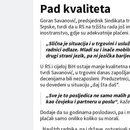
Pad kvaliteta
Goran Savanović, predsjednik Sindikata trg
Srpske, tvrdi da u RS na tržištu rada još im
inostranstvo, gdje su adekvatnije plaćeni.
„Slična je situacija i u trgovini i usl
radnici odlaze. Mladi su i inače mobiln
drugi strani jezik, pa ni jezička barij
U RS i cijeloj BiH ostaje manje kvalitetna 
tvrdi Savanović, u trgovini danas zapošljav
decenijama bili nezaposleni. Preduzetnici,
su dovedeni u situaciju „daj šta daš“.
„Sve je to posljedica ne samo malih 
kao čovjeku i partneru u poslu“
, kaž
Dodaje da su godinama poslodavci, pa i ma
plaćali samo oniliko koliko su morali.
„Nauštrb radnika, pa i države, ostvarivali s