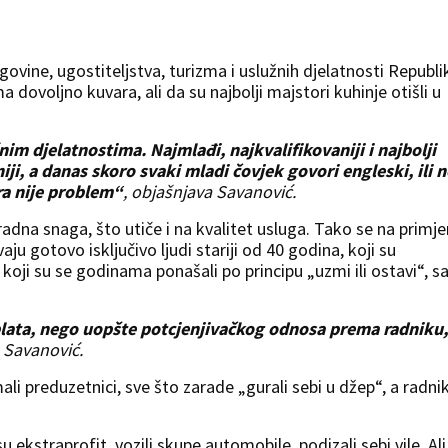
ovine, ugostiteljstva, turizma i uslužnih djelatnosti Republi
a dovoljno kuvara, ali da su najbolji majstori kuhinje otišli u
užnim djelatnostima. Najmlađi, najkvalifikovaniji i najbolji
iji, a danas skoro svaki mladi čovjek govori engleski, ili n
era nije problem“
, objašnjava Savanović.
radna snaga, što utiče i na kvalitet usluga. Tako se na primjer
aju gotovo isključivo ljudi stariji od 40 godina, koji su
 koji su se godinama ponašali po principu „uzmi ili ostavi“, s
plata, nego uopšte potcjenjivačkog odnosa prema radniku,
e Savanović.
li preduzetnici, sve što zarade „gurali sebi u džep“, a radni
u ekstraprofit, vozili skupe automobile, podizali sebi vile. Ali