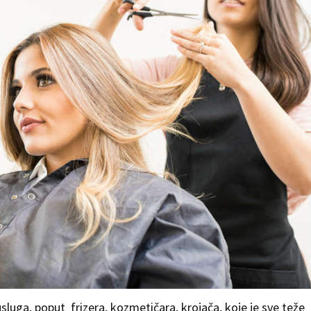
usluga, poput frizera, kozmetičara, krojača, koje je sve teže