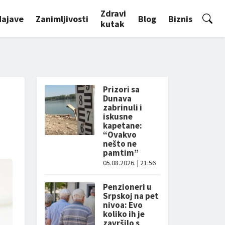
Zdravi
Najave
Zanimljivosti
Blog
Biznis
kutak
Prizori sa
Dunava
zabrinuli i
iskusne
kapetane:
“Ovakvo
nešto ne
pamtim”
05.08.2026. | 21:56
Penzioneri u
Srpskoj na pet
nivoa: Evo
koliko ih je
završilo s