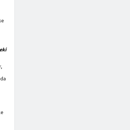
ke
eki
,
ada
ke
,