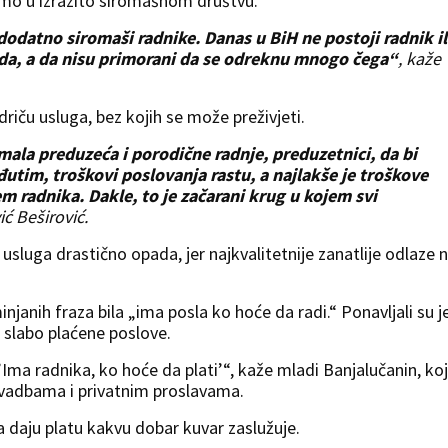
vimo u izrazito siromašnom društvu.
 dodatno siromaši radnike. Danas u BiH ne postoji radnik il
rada, a da nisu primorani da se odreknu mnogo čega“
, kaže
odriču usluga, bez kojih se može preživjeti.
mala preduzeća i porodične radnje, preduzetnici, da bi
đutim, troškovi poslovanja rastu, a najlakše je troškove
m radnika. Dakle, to je začarani krug u kojem svi
ć Beširović.
 usluga drastično opada, jer najkvalitetnije zanatlije odlaze 
janih fraza bila „ima posla ko hoće da radi.“ Ponavljali su j
i slabo plaćene poslove.
ma radnika, ko hoće da plati’“, kaže mladi Banjalučanin, koj
svadbama i privatnim proslavama.
da daju platu kakvu dobar kuvar zaslužuje.