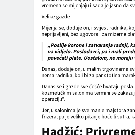
vremena se mijenjaju i sada je jasno da sv
Velike gazde
Mijenja se, dodaje on, i svijest radnika, k
neprijavljeni, bez ugovora i za mizerne pla
„Poslije korone i zatvaranja radnji, 
na vidjelo. Poslodavci, pa i mali pred
povećati plate. Uostalom, ne moraju vo
Danas, dodaje on, u malim trgovinama sve
nema radnika, koji bi za par stotina marak
Danas se i gazde sve češće hvataju posla. 
kozmetičkim salonima termini se zakazuju
operaciju”.
Jer, u salonima je sve manje majstora zana
frizera, pa je veliko pitanje hoće li sutra,
Hadžić: Privrem