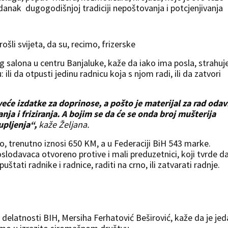
i danak dugogodišnjoj tradiciji nepoštovanja i potcjenjivanja
prošli svijeta, da su, recimo, frizerske
og salona u centru Banjaluke, kaže da iako ima posla, strahuj
ili da otpusti jedinu radnicu koja s njom radi, ili da zatvori
veće izdatke za doprinose, a pošto je materijal za rad oda
nja i friziranja. A bojim se da će se onda broj mušterija
upljenja“,
kaže Željana.
, trenutno iznosi 650 KM, a u Federaciji BiH 543 marke.
slodavaca otvoreno protive i mali preduzetnici, koji tvrde d
štati radnike i radnice, raditi na crno, ili zatvarati radnje.
 delatnosti BIH, Mersiha Ferhatović Beširović, kaže da je je