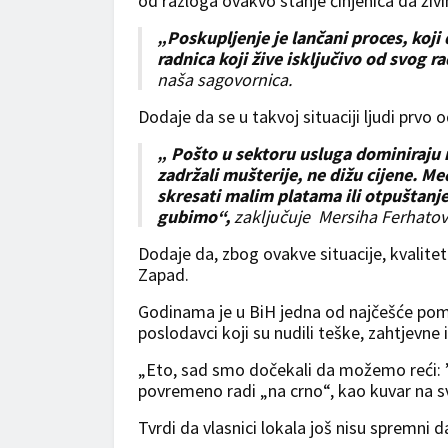
od razloga ovakvo stanje činjenica da ži
„Poskupljenje je lančani proces, koji
radnica koji žive isključivo od svog 
naša sagovornica.
Dodaje da se u takvoj situaciji ljudi prvo 
„ Pošto u sektoru usluga dominiraju 
zadržali mušterije, ne dižu cijene. Me
skresati malim platama ili otpuštanje
gubimo“,
zaključuje Mersiha Ferhatovi
Dodaje da, zbog ovakve situacije, kvalitet
Zapad.
Godinama je u BiH jedna od najčešće pomin
poslodavci koji su nudili teške, zahtjevne 
„Eto, sad smo dočekali da možemo reći: ’I
povremeno radi „na crno“, kao kuvar na 
Tvrdi da vlasnici lokala još nisu spremni 