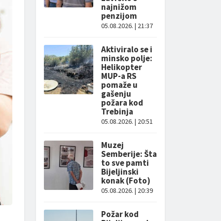
najnižom
penzijom
05.08.2026. | 21:37
Aktiviralo se i
minsko polje:
Helikopter
MUP-a RS
pomaže u
gašenju
požara kod
Trebinja
05.08.2026. | 20:51
Muzej
Semberije: Šta
to sve pamti
Bijeljinski
konak (Foto)
05.08.2026. | 20:39
Požar kod