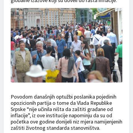
globalne izazove koji su doveli do rasta inflacije.
Povodom današnjih optužbi poslanika pojedinih
opozicionih partija o tome da Vlada Republike
Srpske “nije učinila ništa da zaštiti građane od
inflacije”, iz ove institucije napominju da su od
početka ove godine donijeli niz mjera namijenjenih
zaštiti životnog standarda stanovništva.