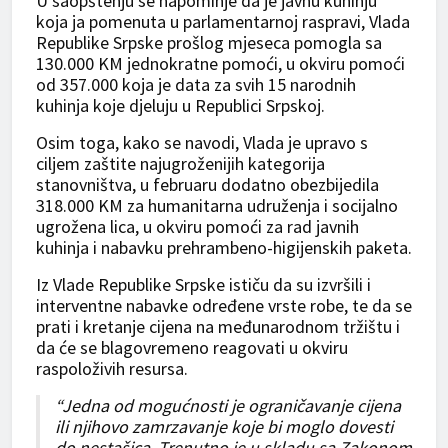
U saopštenju se napominje da je javnu kuhinju
koja ja pomenuta u parlamentarnoj raspravi, Vlada
Republike Srpske prošlog mjeseca pomogla sa
130.000 KM jednokratne pomoći, u okviru pomoći
od 357.000 koja je data za svih 15 narodnih
kuhinja koje djeluju u Republici Srpskoj.
Osim toga, kako se navodi, Vlada je upravo s
ciljem zaštite najugroženijih kategorija
stanovništva, u februaru dodatno obezbijedila
318.000 KM za humanitarna udruženja i socijalno
ugrožena lica, u okviru pomoći za rad javnih
kuhinja i nabavku prehrambeno-higijenskih paketa.
Iz Vlade Republike Srpske ističu da su izvršili i
interventne nabavke određene vrste robe, te da se
prati i kretanje cijena na međunarodnom tržištu i
da će se blagovremeno reagovati u okviru
raspoloživih resursa.
“Jedna od mogućnosti je ograničavanje cijena
ili njihovo zamrzavanje koje bi moglo dovesti
do nestašica. Trenutno je u skladu sa Zakonom