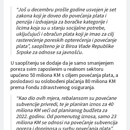
“Još u decembru prošle godine usvojen je set
zakona koji je doveo do povećanja plata i
penzija i izdvajanja za boračke kategorije i
licima koja su u stanju socijalne potrebe,
uključujući i obračun plata koji je imao za cilj
rasterećenje poreskih opterećenja i povećanje
plata”, saopšteno je iz Biroa Vlade Republike
Srpske za odnose sa javnošću.
U saopštenju se dodaje da je samo smanjenjem
poreza svim zaposlenim u realnom sektoru
upućeno 50 miliona KM s ciljem povećanja plata, a
poslodavci su oslobođeni plaćanja 80 miliona KM
prema Fondu zdravstvenog osiguranja.
“Kao dio ovih mjera, rebalansom su povećane
subvencije privredi, te je planiran iznos za 40
miliona KM veći od planiranog budžeta za
2022. godinu. Od pomenutog iznosa, samo 23
miliona KM se odnosi na povećanje subvencija
poreza i doprinosa u svrhu povećanja plata”,