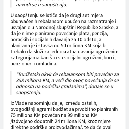
navodi se u saopštenju.
U saopštenju se ističe da je drugi set mjera
obuhvaćenih rebalansom upućen na razmatranje i
usvajanje u Narodnoj skupštini Republike Srpske, a
da je njime planirano povećanje plata, penzija,
boračkih i socijalnih davanja za 10 odsto, a
planirana je i stavka od 50 miliona KM koja bi
trebalo da služi za jednokratna davanja ugroženim
kategorijama kao što su socijalni ugroženi, borci,
penzioneri i omladina.
“Budžetski okvir će rebalansom biti povećan za
358 miliona KM, a veći dio ovog povećanja će se
odnositi na podršku građanima”, dodaje se u
saopštenju.
Iz Vlade napominju da je, između ostalih,
ovogodišnji agrarni budžet sa prvobitno planiranih
75 miliona KM povećan na 99 miliona KM
/izdvojeno dodatnih 24 miliona KM, kroz mjere
direktne podrške proizvođačima/, te da će ovaj