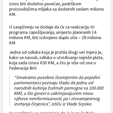
iznos biti dodatno povećan, podrškom
proizvođačima mlijeka sa dodatnih sedam miliona
KM.
U saopštenju se dodaje da će za realizaciju tri
programa zapošljavanja, umjesto planiranih 14
miliona KM, biti izdvojeno duplo više – 28 miliona
KM.
Jedna od odluka koja je pratila drugi set mjera je,
kako se navodi, odluka o utvrđivanju najniže plate,
koja sada iznosi 650 KM, a što je više od one u
Federacije BiH.
“Smatramo posebno licemjernim da pojedini
parlementarci pozivaju Vladu da jednu od
narodnih kuhinja žodmah pomogne sa 100.000
KMž, a što govori o zabrinjavajućem nivou
njihove neinformisanosti, pa i zlonamjerenog
izvrtanja činjenica”, ističu iz Vlade Srpske.