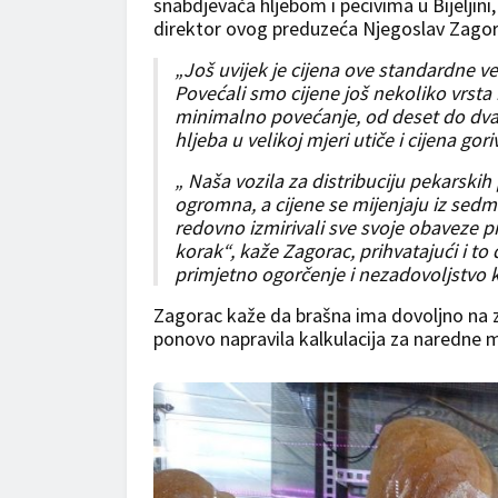
snabdjevača hljebom i pecivima u Bijeljini
direktor ovog preduzeća Njegoslav Zagor
„Još uvijek je cijena ove standardne ve
Povećali smo cijene još nekoliko vrsta h
minimalno povećanje, od deset do dvad
hljeba u velikoj mjeri utiče i cijena gori
„ Naša vozila za distribuciju pekarskih
ogromna, a cijene se mijenjaju iz sedm
redovno izmirivali sve svoje obaveze p
korak“, kaže Zagorac, prihvatajući i to
primjetno ogorčenje i nezadovoljstvo 
Zagorac kaže da brašna ima dovoljno na za
ponovo napravila kalkulacija za naredne 