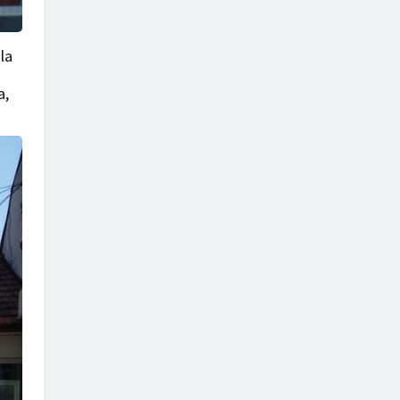
la
a,