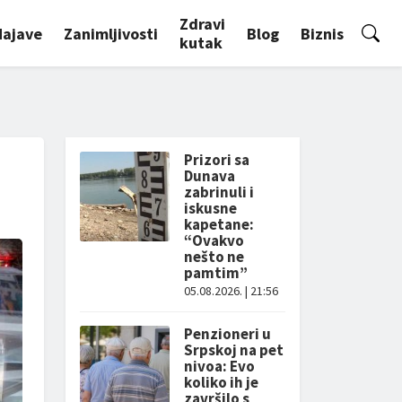
Zdravi
Najave
Zanimljivosti
Blog
Biznis
kutak
Prizori sa
Dunava
zabrinuli i
iskusne
kapetane:
“Ovakvo
nešto ne
pamtim”
05.08.2026. | 21:56
Penzioneri u
Srpskoj na pet
nivoa: Evo
koliko ih je
završilo s