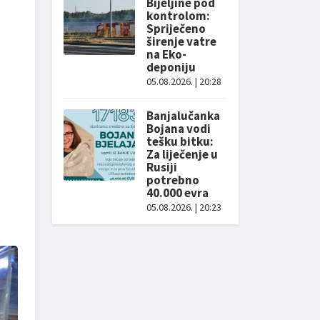
Bijeljine pod
kontrolom:
Spriječeno
širenje vatre
na Eko-
deponiju
05.08.2026. | 20:28
Banjalučanka
Bojana vodi
tešku bitku:
Za liječenje u
Rusiji
potrebno
40.000 evra
05.08.2026. | 20:23