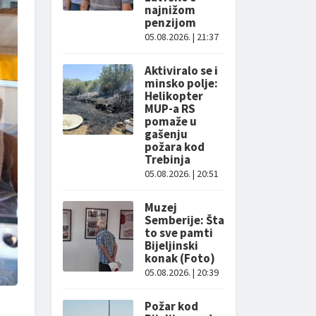
najnižom
penzijom
05.08.2026. | 21:37
Aktiviralo se i
minsko polje:
Helikopter
MUP-a RS
pomaže u
gašenju
požara kod
Trebinja
05.08.2026. | 20:51
Muzej
Semberije: Šta
to sve pamti
Bijeljinski
konak (Foto)
05.08.2026. | 20:39
Požar kod