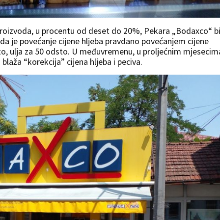
proizvoda, u procentu od deset do 20%, Pekara „Bodaxco“ bi
da je povećanje cijene hljeba pravdano povećanjem cijene
to, ulja za 50 odsto. U međuvremenu, u proljećnim mjesecim
 blaža “korekcija” cijena hljeba i peciva.