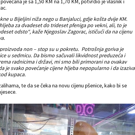
, povećana je sa 1,50 KM na 1,70 KM, potvrdio je vlasnik i
ac.
kne u Bijeljini niža nego u Banjaluci, gdje košta dvije KM.
ljeba za dvadeset do trideset pfeniga po vekni, ali, to je
eset odsto“, kaže Njegoslav Zagorac, ističući da na cijenu
va.
 proizvoda non – stop su u pokretu. Potrošnja goriva je
ice u sedmicu. Da bismo sačuvali likvidnost preduzeća i
rema radnicima i državi, mi smo bili primorani na ovakav
 da je svako povećanje cijene hljeba nepopularno i da izaziva
kod kupaca.
lihama, te da se čeka na novu cijenu pšenice, kako bi se
mjesece.