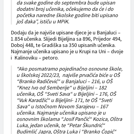
da svake godine do septembra bude upisan
dodatni broj učenika, očekujemo da će i do
početka naredne školske godine biti upisano
još đaka”, ističu u MPiK.
Dodaju da je najviše upisane djece je u Banjaluci –
1.854 učenika. Slijedi Bijeljina sa 896, Prijedor 494,
Doboj 448, te Gradiška sa 350 upisanih učenika.
Najmanje učenika upisano je u Krupi na Uni – dvoje
i Kalinoviku – petoro.
“Ako posmatramo pojedinačno osnovne škole,
u školskoj 2022/23, najviše prvačića biće u OŠ
“Branko Radičević“ u Banjaluci – 216, u OŠ
“Knez Ivo od Semberije“ u Bijeljini – 182
učenika, OŠ “Sveti Sava“ u Bijeljini – 176, OŠ
“Vuk Karadžić“ u Bijeljini- 171, te OŠ “Sveti
Sava“ u Istočnom Novom Sarajevu – 167
učenika. Najmanje učenika upisano je u
osnovnim školama “Josif Pančić“ Kozica, Oštra
Luka, jedan učenik, te “Petar Škundrić“
Budimlić Japra, Oštra Luka i “Branko Ćopić“