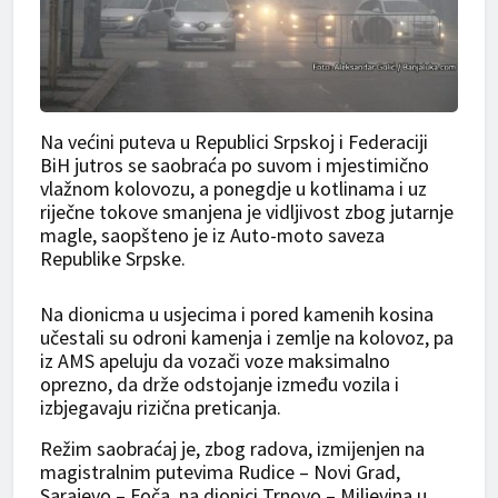
Na većini puteva u Republici Srpskoj i Federaciji
BiH jutros se saobraća po suvom i mjestimično
vlažnom kolovozu, a ponegdje u kotlinama i uz
riječne tokove smanjena je vidljivost zbog jutarnje
magle, saopšteno je iz Auto-moto saveza
Republike Srpske.
Na dionicma u usjecima i pored kamenih kosina
učestali su odroni kamenja i zemlje na kolovoz, pa
iz AMS apeluju da vozači voze maksimalno
oprezno, da drže odstojanje između vozila i
izbjegavaju rizična preticanja.
Režim saobraćaj je, zbog radova, izmijenjen na
magistralnim putevima Rudice – Novi Grad,
Sarajevo – Foča, na dionici Trnovo – Miljevina u