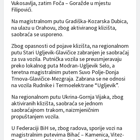
Vukosavlja, zatim Foča – Goražde u mjestu
Filipovići.
Na magistralnom putu Gradiška-Kozarska Dubica,
na ulazu u Orahovu, zbog aktiviranog klizišta,
saobraća se usporeno.
Zbog opasnosti od pojave klizišta, na regionalnom
putu Stari Ugljevik-Glavičice zabranjen je saobraćaj
za sva vozila. Putnička vozila se preusmjeravaju
preko lokalnog puta Modran-Ugljevik Selo, a
teretna magistralnim putem Suvo Polje-Donja
Trnova-Glavičice-Mezgraja. Zabrana se ne odnosi
na vozila Rudnike i Termoelektrane “Ugljevik”.
Na regionalnom putu Ukrina-Gornja Vijaka, zbog
aktiviranih klizišta, saobraća se jednom
saobraćajnom trakom, naizmjeničnim
propuštanjem vozila.
U Federaciji BiH se, zbog radova, sporije vozi na
magistralnim putevima Bihać – Kamenica, Vitez-