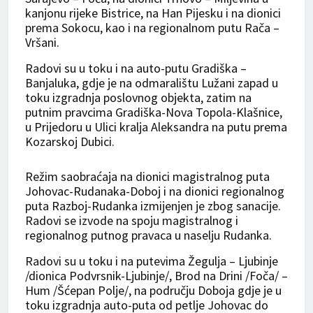
kanjonu rijeke Bistrice, na Han Pijesku i na dionici
prema Sokocu, kao i na regionalnom putu Rača –
Vršani.
Radovi su u toku i na auto-putu Gradiška –
Banjaluka, gdje je na odmaralištu Lužani zapad u
toku izgradnja poslovnog objekta, zatim na
putnim pravcima Gradiška-Nova Topola-Klašnice,
u Prijedoru u Ulici kralja Aleksandra na putu prema
Kozarskoj Dubici.
Režim saobraćaja na dionici magistralnog puta
Јohovac-Rudanaka-Doboj i na dionici regionalnog
puta Razboj-Rudanka izmijenjen je zbog sanacije.
Radovi se izvode na spoju magistralnog i
regionalnog putnog pravaca u naselju Rudanka.
Radovi su u toku i na putevima Žegulja – Ljubinje
/dionica Podvrsnik-Ljubinje/, Brod na Drini /Foča/ –
Hum /Šćepan Polje/, na području Doboja gdje je u
toku izgradnja auto-puta od petlje Јohovac do