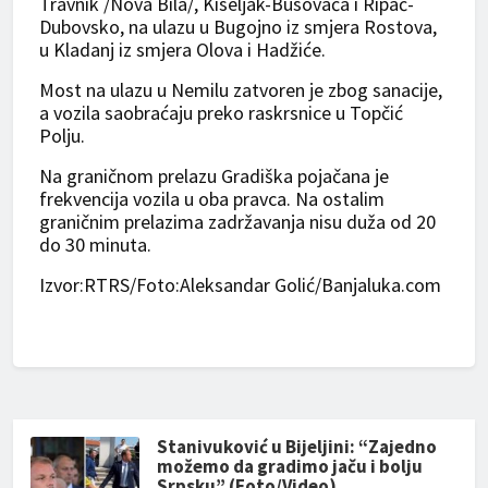
Travnik /Nova Bila/, Kiseljak-Busovača i Ripač-
Dubovsko, na ulazu u Bugojno iz smjera Rostova,
u Kladanj iz smjera Olova i Hadžiće.
Most na ulazu u Nemilu zatvoren je zbog sanacije,
a vozila saobraćaju preko raskrsnice u Topčić
Polju.
Na graničnom prelazu Gradiška pojačana je
frekvencija vozila u oba pravca. Na ostalim
graničnim prelazima zadržavanja nisu duža od 20
do 30 minuta.
Izvor:RTRS/Foto:Aleksandar Golić/Banjaluka.com
Stanivuković u Bijeljini: “Zajedno
možemo da gradimo jaču i bolju
Srpsku” (Foto/Video)